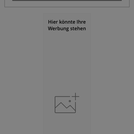
Bevölkerungsdichte
(Landkreis / Kreisfreie Stadt)
2
117 Einwohner/km
Fläche
(Landkreis / Kreisfreie Stadt)
2
1.539,01 km
BESCHÄFTIGUNG
(STAND: 06/2020)
Beschäftigte
(Landkreis / Kreisfreie Stadt)
72.092
Beschäftigtenquote
(Landkreis / Kreisfreie Stadt)
40,12 %
Arbeitslosenquote
(Landkreis / Kreisfreie Stadt)
5,13 %