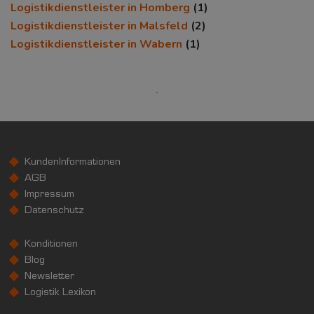
Logistikdienstleister in Homberg
(1)
Kaufkraftindex
Logistikdienstleister in Malsfeld
(2)
(Landkreis / Kreisfreie Stadt)
Logistikdienstleister in Wabern
(1)
97,82
KAUFKRAFT - EURO PRO KOPF
Landkreis / Kreisfreie Stadt
22.651 €
Bundesland
23.623 €
Deutschland
22.399 €
KundenInformationen
AGB
0 €
20.000 €
40.000 €
Impressum
Datenschutz
WIRTSCHAFTSKRAFT
(STAND: 2018)
Konditionen
BRUTTOINLANDSPRODUKT
Blog
(LANDKREIS / KREISFREIE STADT)
Newsletter
Logistik Lexikon
GESAMT
BIP JE ERWERBSTÄTIGEN
BIP JE EINWOHN