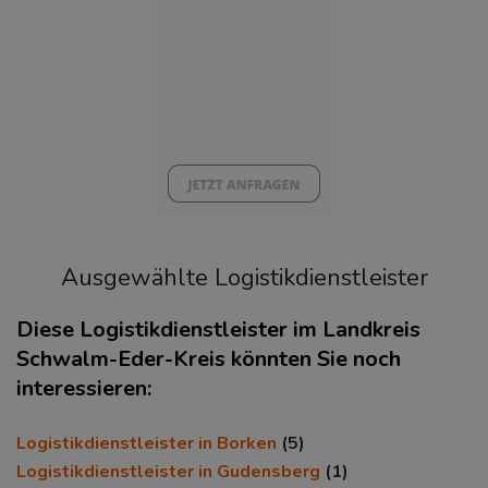
BESCHÄFTIGTEN- UND ARBEITSLOSENQUOTE
5.13%
40%
Ausgewählte Logistikdienstleister
Diese Logistikdienstleister im Landkreis
Schwalm-Eder-Kreis könnten Sie noch
interessieren:
KAUFKRAFT
(STAND: 2018)
Euro pro Kopf
Logistikdienstleister in Borken
(5)
(Landkreis / Kreisfreie Stadt)
Logistikdienstleister in Gudensberg
(1)
22.399 €