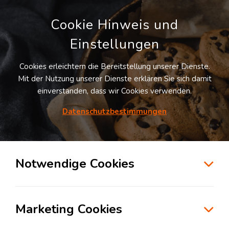
Cookie Hinweis und
Einstellungen
Cookies erleichtern die Bereitstellung unserer Dienste.
Mit der Nutzung unserer Dienste erklären Sie sich damit
einverstanden, dass wir Cookies verwenden.
Möchten Sie diesen Suchauftrag
speichern und automatisch über neue
Datenschutzbestimmungen
Standorte informiert werden?
SUCHAUFTRAG ANLEGEN
Notwendige Cookies
Logistikdienstleister für Kontraktlogistik in
der Branche Automotive in Borken
Marketing Cookies
34582
Borken
, Deutschland