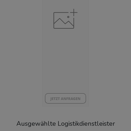
Beschäftigtenquote
(Landkreis / Kreisfreie Stadt)
42,42 %
Arbeitslosenquote
(Landkreis / Kreisfreie Stadt)
5,8 %
BESCHÄFTIGTEN- UND ARBEITSLOSENQUOTE
5.8%
42%
Ausgewählte Logistikdienstleister