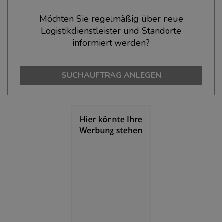
Möchten Sie regelmäßig über neue
Logistikdienstleister und Standorte
BEVÖLKERUNG
(STAND: 12/2019)
informiert werden?
Bevölkerung Gesamt
(Landkreis / Kreisfreie Stadt)
129.013
SUCHAUFTRAG ANLEGEN
Bevölkerungsdichte
(Landkreis / Kreisfreie Stadt)
2
278 Einwohner/km
Fläche
(Landkreis / Kreisfreie Stadt)
2
463,32 km
BESCHÄFTIGUNG
(STAND: 06/2020)
Beschäftigte
(Landkreis / Kreisfreie Stadt)
54.733