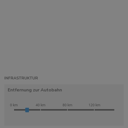
INFRASTRUKTUR
Entfernung zur Autobahn
0 km
40 km
80 km
120 km