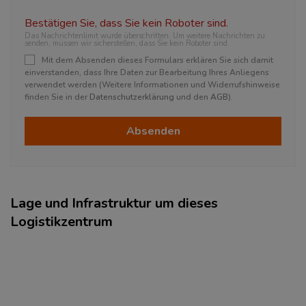
Bestätigen Sie, dass Sie kein Roboter sind.
Das Nachrichtenlimit wurde überschritten. Um weitere Nachrichten zu
senden, müssen wir sicherstellen, dass Sie kein Roboter sind.
Mit dem Absenden dieses Formulars erklären Sie sich damit
einverstanden, dass Ihre Daten zur Bearbeitung Ihres Anliegens
verwendet werden (Weitere Informationen und Widerrufshinweise
finden Sie in der
Datenschutzerklärung
und den
AGB
).
Absenden
Lage und Infrastruktur um dieses
Logistikzentrum