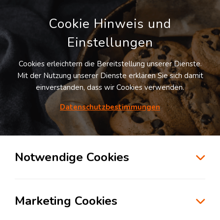
Cookie Hinweis und
Einstellungen
Cookies erleichtern die Bereitstellung unserer Dienste.
Mit der Nutzung unserer Dienste erklären Sie sich damit
einverstanden, dass wir Cookies verwenden.
Möchten Sie diesen Suchauftrag
speichern und automatisch über neue
Datenschutzbestimmungen
Standorte informiert werden?
SUCHAUFTRAG ANLEGEN
Notwendige Cookies
Logistikdienstleister für Kontraktlogistik in
Germersheim
Marketing Cookies
76726
Germersheim
, Deutschland