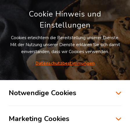
Cookie Hinweis und
Einstellungen
Cookies erleichtern die Bereitstellung unserer Dienste.
Mit der Nutzung unserer Dienste erklären Sie sich damit
einverstanden, dass wir Cookies verwenden.
Möchten Sie diesen Suchauftrag
speichern und automatisch über neue
Datenschutzbestimmungen
Standorte informiert werden?
SUCHAUFTRAG ANLEGEN
Notwendige Cookies
LOXXESS Haiming
Marketing Cookies
84533
Haiming
, Deutschland