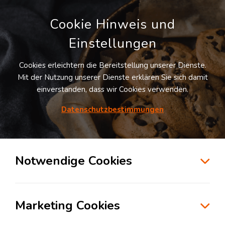
Cookie Hinweis und
Einstellungen
Cookies erleichtern die Bereitstellung unserer Dienste.
Mit der Nutzung unserer Dienste erklären Sie sich damit
einverstanden, dass wir Cookies verwenden.
Möchten Sie diesen Suchauftrag
speichern und automatisch über neue
Datenschutzbestimmungen
Standorte informiert werden?
SUCHAUFTRAG ANLEGEN
Notwendige Cookies
Logistikdienstleister für Fulfillment in der
Branche eCommerce & Retail in Freising
Marketing Cookies
85354
Freising
, Deutschland