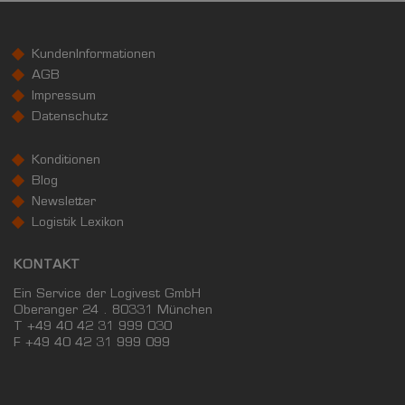
Landkreis / Kreisfreie Stadt
22.651 €
Bundesland
24.186 €
Deutschland
KundenInformationen
24.459 €
AGB
Impressum
0 €
20.000 €
40.000 €
Datenschutz
WIRTSCHAFTSKRAFT
(STAND: 2018)
Konditionen
Blog
BRUTTOINLANDSPRODUKT
Newsletter
(LANDKREIS / KREISFREIE STADT)
Logistik Lexikon
GESAMT
BIP JE ERWERBSTÄTIGEN
BIP JE EINWOHN
KONTAKT
8.909.693 Tsd. €
79.670 €
49.898 €
Ein Service der Logivest GmbH
Oberanger 24 . 80331 München
T +49 40 42 31 999 030
BRUTTOWERTSCHÖPFUNG
F
+49 40 42 31 999 099
(LANDKREIS / KREISFREIE STADT)