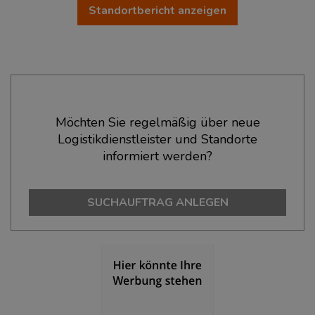
Standortbericht anzeigen
Ökonomische Daten & Fakten
Möchten Sie regelmäßig über neue
Logistikdienstleister und Standorte
BEVÖLKERUNG
(STAND: 12/2019)
informiert werden?
Bevölkerung Gesamt
(Landkreis / Kreisfreie Stadt)
180.007
SUCHAUFTRAG ANLEGEN
Bevölkerungsdichte
(Landkreis / Kreisfreie Stadt)
2
225 Einwohner/km
Fläche
(Landkreis / Kreisfreie Stadt)
2
799,85 km