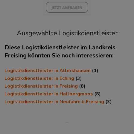
Ausgewählte Logistikdienstleister
Diese Logistikdienstleister im Landkreis
Freising könnten Sie noch interessieren:
KAUFKRAFT
(STAND: 2018)
Logistikdienstleister in Allershausen
(1)
Euro pro Kopf
Logistikdienstleister in Eching
(3)
(Landkreis / Kreisfreie Stadt)
Logistikdienstleister in Freising
(8)
24.459 €
Logistikdienstleister in Hallbergmoos
(8)
Kaufkraftindex
Logistikdienstleister in Neufahrn b.Freising
(3)
(Landkreis / Kreisfreie Stadt)
106,81
KAUFKRAFT - EURO PRO KOPF