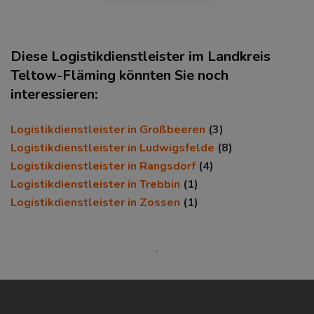
Diese Logistikdienstleister im Landkreis
Teltow-Fläming könnten Sie noch
interessieren:
KAUFKRAFT
(STAND: 2018)
Logistikdienstleister in Großbeeren
(3)
Euro pro Kopf
Logistikdienstleister in Ludwigsfelde
(8)
(Landkreis / Kreisfreie Stadt)
Logistikdienstleister in Rangsdorf
(4)
20.241 €
Logistikdienstleister in Trebbin
(1)
Kaufkraftindex
Logistikdienstleister in Zossen
(1)
(Landkreis / Kreisfreie Stadt)
88,39
KAUFKRAFT - EURO PRO KOPF
Landkreis / Kreisfreie Stadt
22.651 €
Bundesland