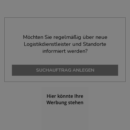
Ökonomische Daten & Fakten
Möchten Sie regelmäßig über neue
Logistikdienstleister und Standorte
BEVÖLKERUNG
(STAND: 12/2019)
informiert werden?
Bevölkerung Gesamt
(Landkreis / Kreisfreie Stadt)
169.997
SUCHAUFTRAG ANLEGEN
Bevölkerungsdichte
(Landkreis / Kreisfreie Stadt)
2
81 Einwohner/km
Fläche
(Landkreis / Kreisfreie Stadt)
2
2.104,21 km
BESCHÄFTIGUNG
(STAND: 06/2020)