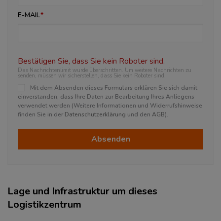
E-MAIL
Bestätigen Sie, dass Sie kein Roboter sind.
Das Nachrichtenlimit wurde überschritten. Um weitere Nachrichten zu
senden, müssen wir sicherstellen, dass Sie kein Roboter sind.
Mit dem Absenden dieses Formulars erklären Sie sich damit
einverstanden, dass Ihre Daten zur Bearbeitung Ihres Anliegens
verwendet werden (Weitere Informationen und Widerrufshinweise
finden Sie in der
Datenschutzerklärung
und den
AGB
).
Absenden
Lage und Infrastruktur um dieses
Logistikzentrum