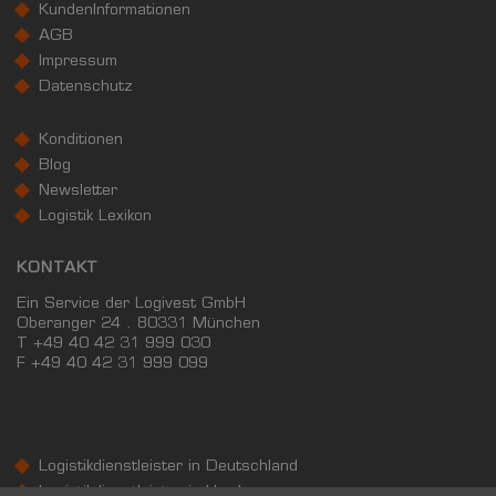
20.099 €
Deutschland
KundenInformationen
20.241 €
AGB
Impressum
0 €
20.000 €
40.000 €
Datenschutz
WIRTSCHAFTSKRAFT
(STAND: 2018)
Konditionen
Blog
BRUTTOINLANDSPRODUKT
Newsletter
(LANDKREIS / KREISFREIE STADT)
Logistik Lexikon
KONTAKT
GESAMT
BIP JE ERWERBSTÄTIGEN
BIP JE EINWOHN
5.966.851 Tsd. €
74.621 €
35.603 €
Ein Service der Logivest GmbH
Oberanger 24 . 80331 München
T +49 40 42 31 999 030
BRUTTOWERTSCHÖPFUNG
F
+49 40 42 31 999 099
(LANDKREIS / KREISFREIE STADT)
GESAMT
PRODUZIERENDES GEWERBE
HANDEL UN
Logistikdienstleister in Deutschland
5.374.407 Tsd. €
1.866.352 Tsd. €
1.284.338
Logistikdienstleister in Hamburg