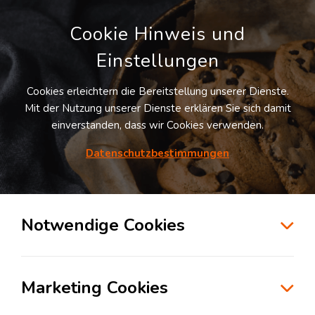
Cookie Hinweis und
Einstellungen
Cookies erleichtern die Bereitstellung unserer Dienste.
Mit der Nutzung unserer Dienste erklären Sie sich damit
einverstanden, dass wir Cookies verwenden.
Möchten Sie diesen Suchauftrag
speichern und automatisch über neue
Datenschutzbestimmungen
Standorte informiert werden?
SUCHAUFTRAG ANLEGEN
Notwendige Cookies
BLG Logistics -Ludwigsfelde
Marketing Cookies
14974
Ludwigsfelde
, Deutschland