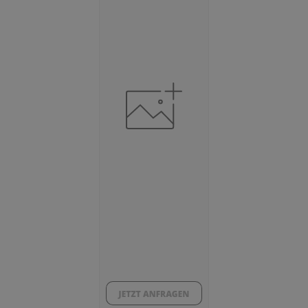
Beschäftigte
(Landkreis / Kreisfreie Stadt)
72.224
Beschäftigtenquote
(Landkreis / Kreisfreie Stadt)
42,49 %
Arbeitslosenquote
(Landkreis / Kreisfreie Stadt)
6,11 %
BESCHÄFTIGTEN- UND ARBEITSLOSENQUOTE
6.11%
42%