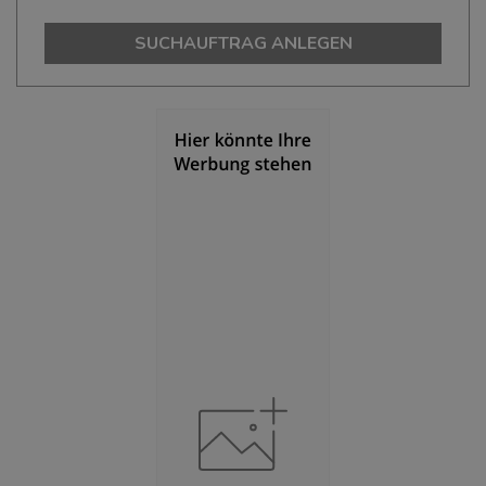
(Landkreis / Kreisfreie Stadt)
485.570
SUCHAUFTRAG ANLEGEN
Bevölkerungsdichte
(Landkreis / Kreisfreie Stadt)
2
1.192 Einwohner/km
Fläche
(Landkreis / Kreisfreie Stadt)
2
407,22 km
BESCHÄFTIGUNG
(STAND: 06/2020)
Beschäftigte
(Landkreis / Kreisfreie Stadt)
186.589
Beschäftigtenquote
(Landkreis / Kreisfreie Stadt)
38,43 %
Arbeitslosenquote