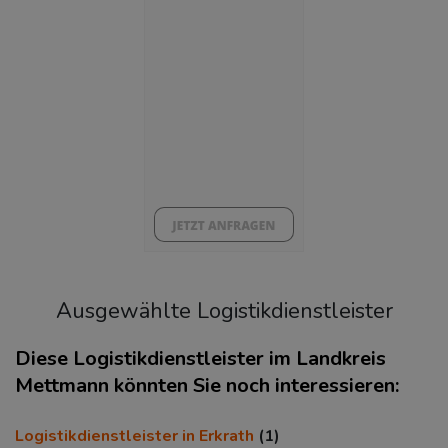
(Landkreis / Kreisfreie Stadt)
8,58 %
BESCHÄFTIGTEN- UND ARBEITSLOSENQUOTE
8.58%
38%
Ausgewählte Logistikdienstleister
Diese Logistikdienstleister im Landkreis
Mettmann könnten Sie noch interessieren:
KAUFKRAFT
(STAND: 2018)
Logistikdienstleister in Erkrath
(1)