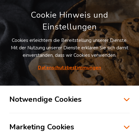
Cookie Hinweis und
Einstellungen
Cookies erleichtern die Bereitstellung unserer Dienste.
Mit der Nutzung unserer Dienste erklären Sie sich damit
einverstanden, dass wir Cookies verwenden.
Möchten Sie diesen Suchauftrag
speichern und automatisch über neue
Datenschutzbestimmungen
Standorte informiert werden?
SUCHAUFTRAG ANLEGEN
Notwendige Cookies
Logistikdienstleister für Kontraktlogistik in
der Branche Automotive in Heiligenhaus
Marketing Cookies
42579
Heiligenhaus
, Deutschland