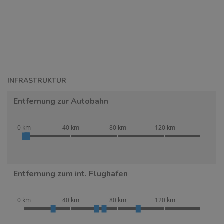
INFRASTRUKTUR
Entfernung zur Autobahn
0 km
40 km
80 km
120 km
Entfernung zum int. Flughafen
0 km
40 km
80 km
120 km