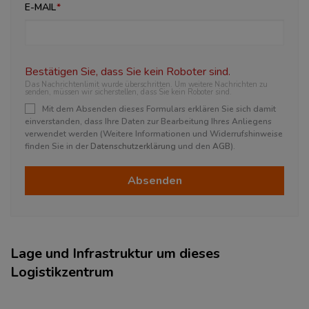
E-MAIL
Bestätigen Sie, dass Sie kein Roboter sind.
Das Nachrichtenlimit wurde überschritten. Um weitere Nachrichten zu
senden, müssen wir sicherstellen, dass Sie kein Roboter sind.
Mit dem Absenden dieses Formulars erklären Sie sich damit
einverstanden, dass Ihre Daten zur Bearbeitung Ihres Anliegens
verwendet werden (Weitere Informationen und Widerrufshinweise
finden Sie in der
Datenschutzerklärung
und den
AGB
).
Absenden
Lage und Infrastruktur um dieses
Logistikzentrum