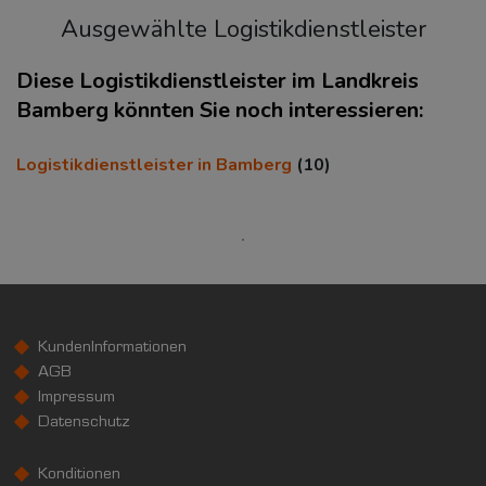
Ausgewählte Logistikdienstleister
Diese Logistikdienstleister im Landkreis
Bamberg könnten Sie noch interessieren:
KAUFKRAFT
(STAND: 2018)
Logistikdienstleister in Bamberg
(10)
Euro pro Kopf
(Landkreis / Kreisfreie Stadt)
22.047 €
Kaufkraftindex
(Landkreis / Kreisfreie Stadt)
96,28
KundenInformationen
KAUFKRAFT - EURO PRO KOPF
AGB
Impressum
Landkreis / Kreisfreie Stadt
22.651 €
Datenschutz
Bundesland
24.186 €
Deutschland
Konditionen
22.047 €