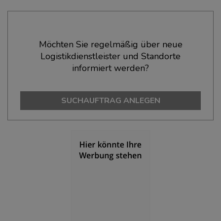
Ökonomische Daten & Fakten
Möchten Sie regelmäßig über neue
Logistikdienstleister und Standorte
BEVÖLKERUNG
(STAND: 12/2019)
informiert werden?
Bevölkerung Gesamt
(Landkreis / Kreisfreie Stadt)
77.373
SUCHAUFTRAG ANLEGEN
Bevölkerungsdichte
(Landkreis / Kreisfreie Stadt)
2
1.417 Einwohner/km
Fläche
(Landkreis / Kreisfreie Stadt)
2
54,62 km
BESCHÄFTIGUNG
(STAND: 06/2020)
Beschäftigte