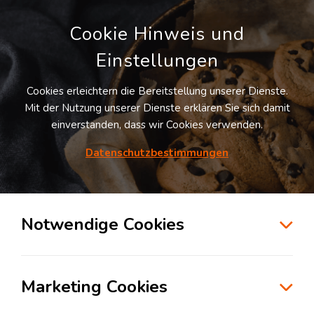
Cookie Hinweis und
Einstellungen
Cookies erleichtern die Bereitstellung unserer Dienste.
Mit der Nutzung unserer Dienste erklären Sie sich damit
einverstanden, dass wir Cookies verwenden.
Möchten Sie diesen Suchauftrag
speichern und automatisch über neue
Datenschutzbestimmungen
Standorte informiert werden?
SUCHAUFTRAG ANLEGEN
Notwendige Cookies
Logistikdienstleister für Kontraktlogistik in
der Branche Elektronik & Hightech in
Marketing Cookies
Bamberg