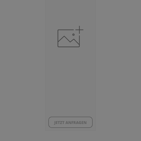
(Landkreis / Kreisfreie Stadt)
29.495
Beschäftigtenquote
(Landkreis / Kreisfreie Stadt)
38,12 %
Arbeitslosenquote
(Landkreis / Kreisfreie Stadt)
6,12 %
BESCHÄFTIGTEN- UND ARBEITSLOSENQUOTE
6.12%
38%