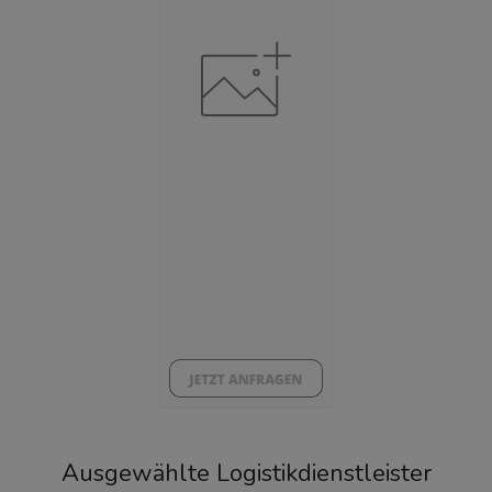
Beschäftigtenquote
(Landkreis / Kreisfreie Stadt)
***
Arbeitslosenquote
(Landkreis / Kreisfreie Stadt)
***
BESCHÄFTIGTEN- UND ARBEITSLOSENQUOTE
0%
Ausgewählte Logistikdienstleister