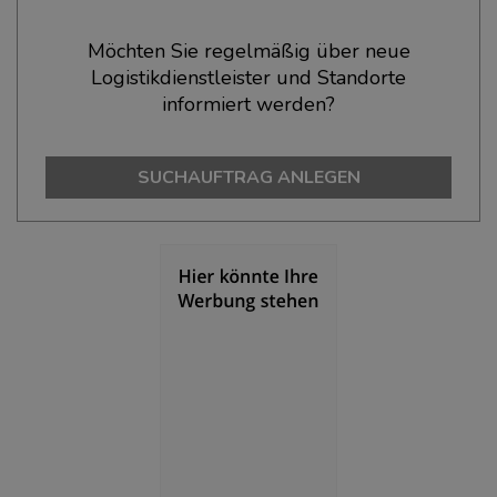
Ökonomische Daten & Fakten
Möchten Sie regelmäßig über neue
Logistikdienstleister und Standorte
BEVÖLKERUNG
(STAND: 12/2019)
informiert werden?
Bevölkerung Gesamt
(Landkreis / Kreisfreie Stadt)
3.669.491
SUCHAUFTRAG ANLEGEN
Bevölkerungsdichte
(Landkreis / Kreisfreie Stadt)
2
4.118 Einwohner/km
Fläche
(Landkreis / Kreisfreie Stadt)
2
891,12 km
BESCHÄFTIGUNG
Beschäftigte
(Landkreis / Kreisfreie Stadt)
***