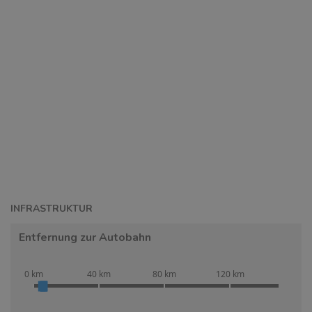
INFRASTRUKTUR
Entfernung zur Autobahn
0 km
40 km
80 km
120 km