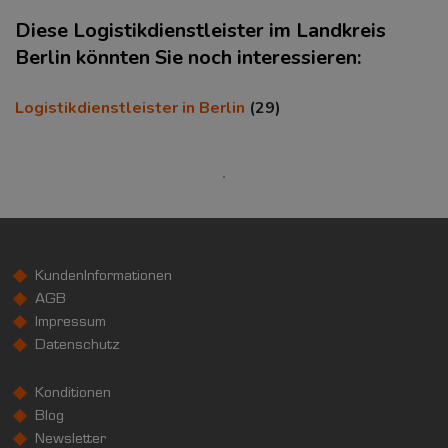
Diese Logistikdienstleister im Landkreis
Berlin könnten Sie noch interessieren:
KAUFKRAFT
Logistikdienstleister in Berlin
(29)
Euro pro Kopf
(Landkreis / Kreisfreie Stadt)
***
Kaufkraftindex
(Landkreis / Kreisfreie Stadt)
***
KundenInformationen
KAUFKRAFT - EURO PRO KOPF
AGB
Impressum
Landkreis / Kreisfreie Stadt
22.651 €
Datenschutz
Bundesland
Deutschland
Konditionen
Blog
0 €
20.000 €
40.000 €
Newsletter