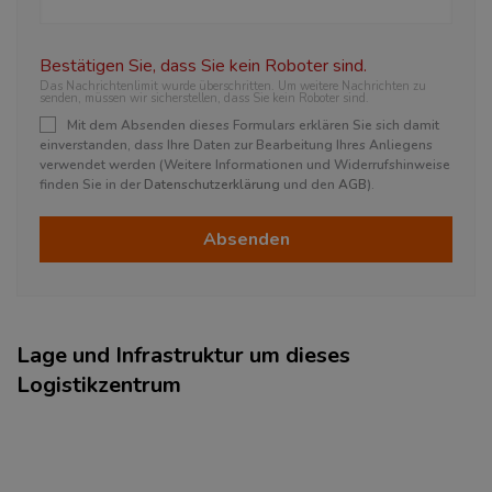
Bestätigen Sie, dass Sie kein Roboter sind.
Das Nachrichtenlimit wurde überschritten. Um weitere Nachrichten zu
senden, müssen wir sicherstellen, dass Sie kein Roboter sind.
Mit dem Absenden dieses Formulars erklären Sie sich damit
einverstanden, dass Ihre Daten zur Bearbeitung Ihres Anliegens
verwendet werden (Weitere Informationen und Widerrufshinweise
finden Sie in der
Datenschutzerklärung
und den
AGB
).
Absenden
Lage und Infrastruktur um dieses
Logistikzentrum