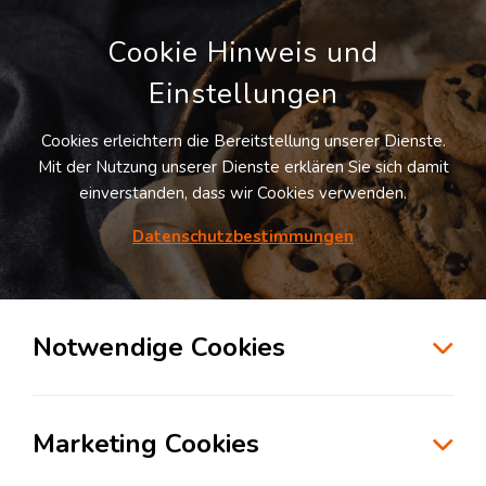
Cookie Hinweis und
Einstellungen
Cookies erleichtern die Bereitstellung unserer Dienste.
Mit der Nutzung unserer Dienste erklären Sie sich damit
einverstanden, dass wir Cookies verwenden.
Möchten Sie diesen Suchauftrag
speichern und automatisch über neue
Datenschutzbestimmungen
Standorte informiert werden?
SUCHAUFTRAG ANLEGEN
Notwendige Cookies
Logistikdienstleister für Kontraktlogistik in
der Branche Pharma & Healthcare in
Marketing Cookies
Berlin