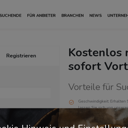
 SUCHENDE
FÜR ANBIETER
BRANCHEN
NEWS
UNTERNE
Kostenlos 
Registrieren
sofort Vort
Vorteile für S
Geschwindigkeit: Erhalten 
lassen Sie sich von unsere
Logistiklösung erstellen.
Transparenz: Vergleichen 