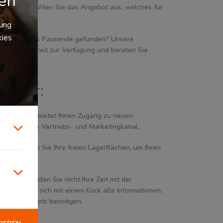
gen
stleistern. Wählen Sie das Angebot aus, welches für
 passt.
zung
kies
Sie nicht das Passende gefunden? Unsere
nen zu jederzeit zur Verfügung und beraten Sie
bieter:
k: Logivisor bietet Ihnen Zugang zu neuen
usätzlichen Vertriebs- und Marketingkanal.
tung: Nutzen Sie Ihre freien Lagerflächen, um Ihren
eads: Vergeuden Sie nicht Ihre Zeit mit der
. Holen Sie sich mit einem Klick alle Informationen,
 eines Angebots benötigen.