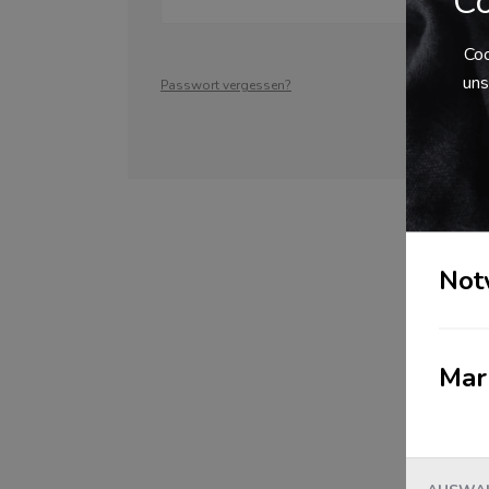
Co
Coo
uns
Passwort vergessen?
Not
Mar