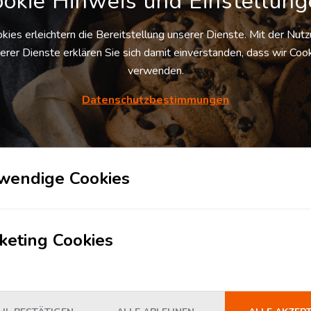
okie Hinweis und Einstellun
qualifizierten Logistikdien
Ihr Unternehmen am besten
kies erleichtern die Bereitstellung unserer Dienste. Mit der Nut
erer Dienste erklären Sie sich damit einverstanden, dass wir Coo
Logistik-Knowhow: Haben 
Anmelden
verwenden.
Logistikexperten stehen Ih
gerne.
Datenschutzbestimmungen
Vorteile für An
Vergrößern Sie Ihr Netzwer
wendige Cookies
Kundengruppen und einen z
Maximieren Sie Ihre Auslas
Umsatz zu steigern.
keting Cookies
Erhalten Sie qualifizierte L
Qualifizierung von Anfragen
die Sie für die Platzierung