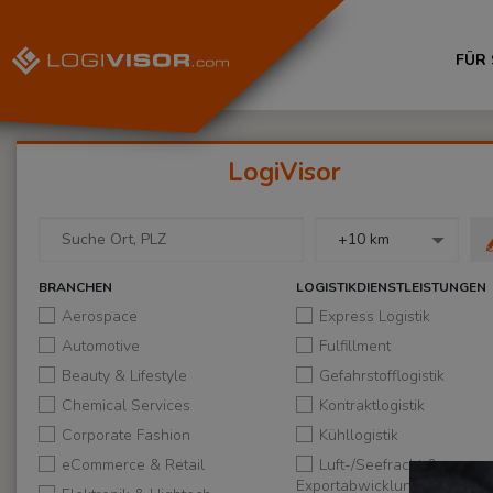
FÜR
Logi­Visor
BRANCHEN
LOGISTIKDIENSTLEISTUNGEN
Aerospace
Express Logistik
Automotive
Fulfillment
Beauty & Lifestyle
Gefahrstofflogistik
Chemical Services
Kontraktlogistik
Corporate Fashion
Kühllogistik
eCommerce & Retail
Luft-/Seefracht &
Exportabwicklung