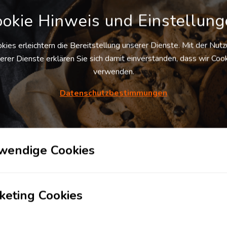
okie Hinweis und Einstellun
kies erleichtern die Bereitstellung unserer Dienste. Mit der Nut
erer Dienste erklären Sie sich damit einverstanden, dass wir Coo
259
verwenden.
Datenschutzbestimmungen
394
wendige Cookies
28
Satellit
Karte
ie­
keting Cookies
k
323