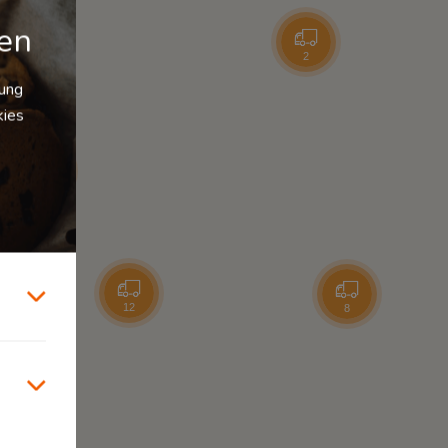
gen
2
zung
kies
165
12
8
37