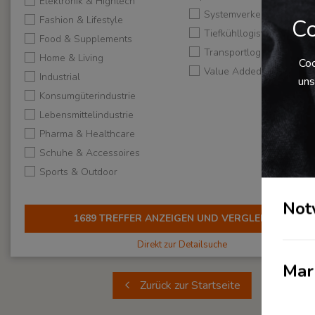
Elektronik & Hightech
Systemverkehr
Fashion & Lifestyle
Co
Tiefkühllogistik
Food & Supplements
Transportlogistik
Home & Living
Coo
Value Added Services
Industrial
uns
Konsumgüterindustrie
Lebensmittelindustrie
Pharma & Healthcare
Schuhe & Accessoires
Sports & Outdoor
Not
POINTS OF INTEREST
1689
TREFFER ANZEIGEN UND VERGLEICHEN
Direkt zur Detailsuche
Gewerbe­
Tankstelle
Hotel
Flughafen
Kombi­
Chem
Mar
immobilie
terminal
par
Zurück zur Startseite