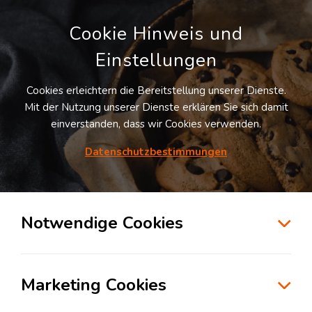
Cookie Hinweis und
Einstellungen
Cookies erleichtern die Bereitstellung unserer Dienste.
Mit der Nutzung unserer Dienste erklären Sie sich damit
einverstanden, dass wir Cookies verwenden.
Möchten Sie diesen Suchauftrag
speichern und automatisch über neue
Datenschutzbestimmungen
Standorte informiert werden?
SUCHAUFTRAG ANLEGEN
Notwendige Cookies
Logistikdienstleister für Kontraktlogistik in
der Branche Konsumgüterindustrie in
Marketing Cookies
Weismain