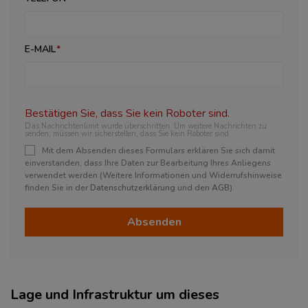
E-MAIL
Bestätigen Sie, dass Sie kein Roboter sind.
Das Nachrichtenlimit wurde überschritten. Um weitere Nachrichten zu
senden, müssen wir sicherstellen, dass Sie kein Roboter sind.
Mit dem Absenden dieses Formulars erklären Sie sich damit
einverstanden, dass Ihre Daten zur Bearbeitung Ihres Anliegens
verwendet werden (Weitere Informationen und Widerrufshinweise
finden Sie in der
Datenschutzerklärung
und den
AGB
).
Absenden
Lage und Infrastruktur um dieses