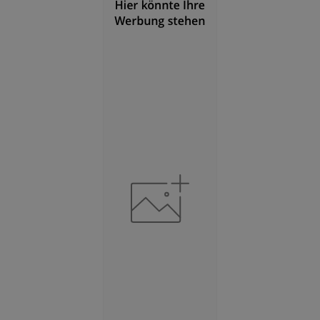
Fläche
(Landkreis / Kreisfreie Stadt)
2
519,94 km
BESCHÄFTIGUNG
(STAND: 06/2020)
Beschäftigte
(Landkreis / Kreisfreie Stadt)
29.039
Beschäftigtenquote
(Landkreis / Kreisfreie Stadt)
43,49 %
Arbeitslosenquote
(Landkreis / Kreisfreie Stadt)
5,26 %
BESCHÄFTIGTEN- UND ARBEITSLOSENQUOTE