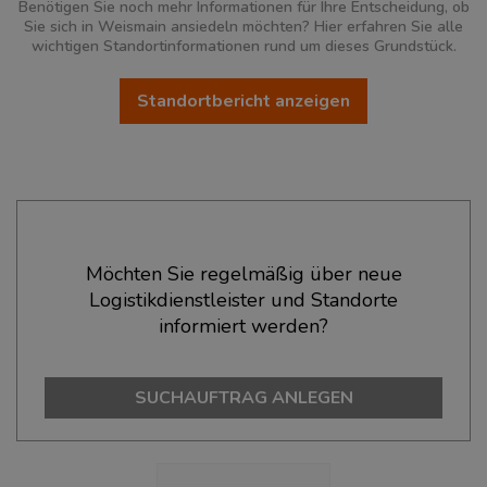
Benötigen Sie noch mehr Informationen für Ihre Entscheidung, ob
Sie sich in Weismain ansiedeln möchten? Hier erfahren Sie alle
wichtigen Standortinformationen rund um dieses Grundstück.
Standortbericht anzeigen
Ökonomische Daten & Fakten
Möchten Sie regelmäßig über neue
Logistikdienstleister und Standorte
BEVÖLKERUNG
(STAND: 12/2019)
informiert werden?
Bevölkerung Gesamt
(Landkreis / Kreisfreie Stadt)
66.776
SUCHAUFTRAG ANLEGEN
Bevölkerungsdichte
(Landkreis / Kreisfreie Stadt)
2
128 Einwohner/km