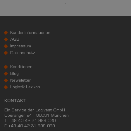
KAUFKRAFT - EURO PRO KOPF
Landkreis / Kreisfreie Stadt
22.651 €
Bundesland
KundenInformationen
24.186 €
Deutschland
AGB
22.301 €
Impressum
Datenschutz
0 €
20.000 €
40.000 €
Konditionen
WIRTSCHAFTSKRAFT
(STAND: 2018)
Blog
Newsletter
BRUTTOINLANDSPRODUKT
Logistik Lexikon
(LANDKREIS / KREISFREIE STADT)
KONTAKT
GESAMT
BIP JE ERWERBSTÄTIGEN
BIP JE EINWOHN
Ein Service der Logivest GmbH
Oberanger 24 . 80331 München
2.419.276 Tsd. €
64.535 €
36.212 €
T +49 40 42 31 999 030
F
+49 40 42 31 999 099