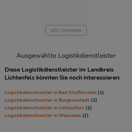
5.26%
43%
Ausgewählte Logistikdienstleister
Diese Logistikdienstleister im Landkreis
Lichtenfels könnten Sie noch interessieren:
KAUFKRAFT
(STAND: 2018)
Logistikdienstleister in Bad Staffelstein
(1)
Euro pro Kopf
Logistikdienstleister in Burgkunstadt
(1)
(Landkreis / Kreisfreie Stadt)
Logistikdienstleister in Lichtenfels
(1)
22.301 €
Logistikdienstleister in Weismain
(2)
Kaufkraftindex
(Landkreis / Kreisfreie Stadt)
97,39