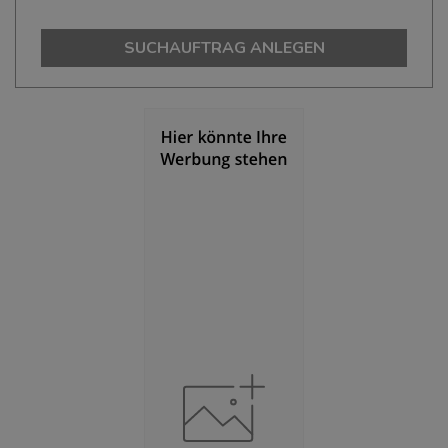
(Landkreis / Kreisfreie Stadt)
535.024
SUCHAUFTRAG ANLEGEN
Bevölkerungsdichte
(Landkreis / Kreisfreie Stadt)
2
834 Einwohner/km
Fläche
(Landkreis / Kreisfreie Stadt)
2
641,28 km
BESCHÄFTIGUNG
(STAND: 06/2020)
Beschäftigte
(Landkreis / Kreisfreie Stadt)
228.821
Beschäftigtenquote
(Landkreis / Kreisfreie Stadt)
42,77 %
Arbeitslosenquote