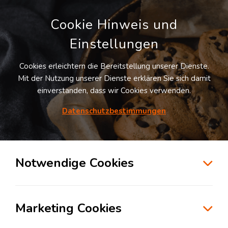
Cookie Hinweis und
Einstellungen
Cookies erleichtern die Bereitstellung unserer Dienste.
Mit der Nutzung unserer Dienste erklären Sie sich damit
einverstanden, dass wir Cookies verwenden.
Möchten Sie diesen Suchauftrag
speichern und automatisch über neue
Datenschutzbestimmungen
Standorte informiert werden?
SUCHAUFTRAG ANLEGEN
Notwendige Cookies
Logistikdienstleister für Fulfillment in der
Branche Aerospace in Ostfildern
Marketing Cookies
73760
Ostfildern
, Deutschland