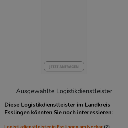
(Landkreis / Kreisfreie Stadt)
5,2 %
BESCHÄFTIGTEN- UND ARBEITSLOSENQUOTE
5.2%
42%
Ausgewählte Logistikdienstleister
Diese Logistikdienstleister im Landkreis
Esslingen könnten Sie noch interessieren:
KAUFKRAFT
(STAND: 2018)
Logistikdienstleister in Esslingen am Neckar
(2)