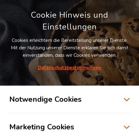
Cookie Hinweis und
Einstellungen
Cookies erleichtern die Bereitstellung unserer Dienste.
Mit der Nutzung unserer Dienste erklären Sie sich damit
einverstanden, dass wir Cookies verwenden.
Möchten Sie diesen Suchauftrag
speichern und automatisch über neue
Datenschutzbestimmungen
Standorte informiert werden?
SUCHAUFTRAG ANLEGEN
Notwendige Cookies
Logistikdienstleister für Kontraktlogistik in
der Branche Automotive in Loiching
Marketing Cookies
84180
Loiching
, Deutschland