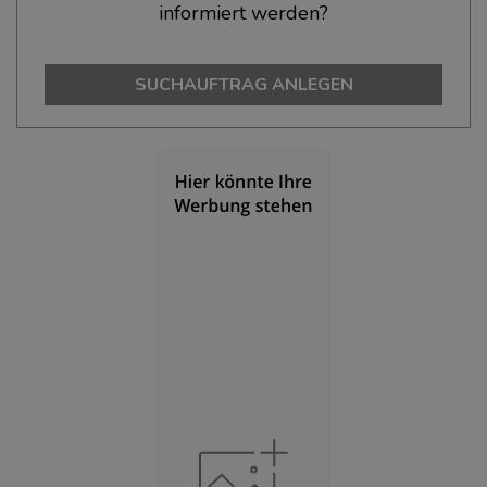
informiert werden?
Bevölkerung Gesamt
(Landkreis / Kreisfreie Stadt)
96.683
SUCHAUFTRAG ANLEGEN
Bevölkerungsdichte
(Landkreis / Kreisfreie Stadt)
2
110 Einwohner/km
Fläche
(Landkreis / Kreisfreie Stadt)
2
877,58 km
BESCHÄFTIGUNG
(STAND: 06/2020)
Beschäftigte
(Landkreis / Kreisfreie Stadt)
44.749
Beschäftigtenquote
(Landkreis / Kreisfreie Stadt)
46,28 %