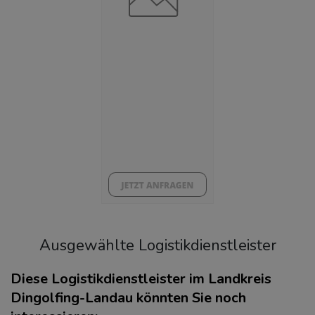
Arbeitslosenquote
(Landkreis / Kreisfreie Stadt)
4,51 %
BESCHÄFTIGTEN- UND ARBEITSLOSENQUOTE
4.51%
46%
Ausgewählte Logistikdienstleister
Diese Logistikdienstleister im Landkreis
Dingolfing-Landau könnten Sie noch