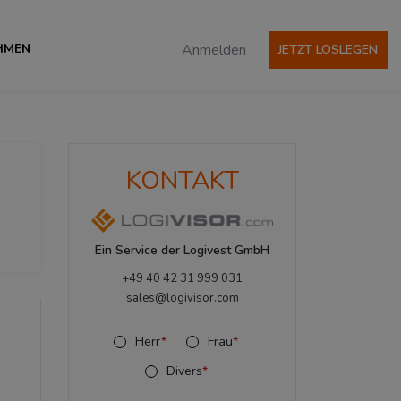
HMEN
Anmelden
JETZT LOSLEGEN
KONTAKT
Ein Service der Logivest GmbH
+49 40 42 31 999 031
sales@logivisor.com
Herr
*
Frau
*
Divers
*