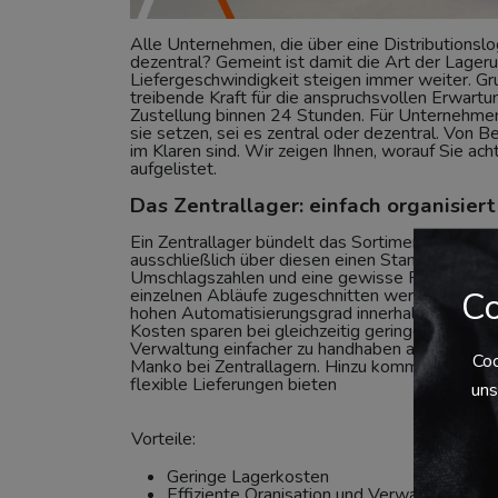
Alle Unternehmen, die über eine Distributionslog
dezentral? Gemeint ist damit die Art der Lager
Liefergeschwindigkeit steigen immer weiter. Gr
treibende Kraft für die anspruchsvollen Erwart
Zustellung binnen 24 Stunden. Für Unternehmen
sie setzen, sei es zentral oder dezentral. Von B
im Klaren sind. Wir zeigen Ihnen, worauf Sie ac
aufgelistet
.
Das Zentrallager: einfach organisiert
Ein Zentrallager bündelt das Sortiment ein oder
ausschließlich über diesen einen Standort ab. D
Umschlagszahlen und eine gewisse Regelmäßigk
Co
einzelnen Abläufe zugeschnitten werden. Deshalb
hohen Automatisierungsgrad innerhalb der ges
Kosten sparen bei gleichzeitig geringem Persona
Verwaltung einfacher zu handhaben als die dezen
Coo
Manko bei Zentrallagern. Hinzu kommt, dass Ze
flexible Lieferungen bieten
uns
Vorteile:
Nacht
Geringe Lagerkosten
Effiziente Oranisation und Verwaltung