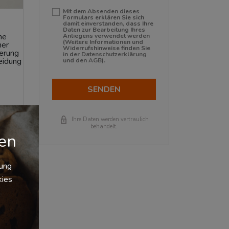
Mit dem Absenden dieses
Formulars erklären Sie sich
damit einverstanden, dass Ihre
Daten zur Bearbeitung Ihres
ne
Anliegens verwendet werden
(Weitere Informationen und
ner
Widerrufshinweise finden Sie
gerung
in der
Datenschutzerklärung
heidung
und den
AGB
).
SENDEN
r hohe
Ihre Daten werden vertraulich
auf die
behandelt.
gen
en
ch
ößte
zung
ür
kies