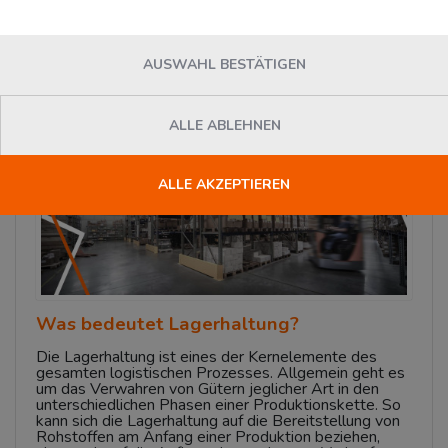
Logistik
Mittwoch, 23. Februar 2022
Logivisor.com
AUSWAHL BESTÄTIGEN
News
ALLE ABLEHNEN
ALLE AKZEPTIEREN
Was bedeutet Lagerhaltung?
Die Lagerhaltung ist eines der Kernelemente des
gesamten logistischen Prozesses. Allgemein geht es
um das Verwahren von Gütern jeglicher Art in den
unterschiedlichen Phasen einer Produktionskette. So
kann sich die Lagerhaltung auf die Bereitstellung von
Rohstoffen am Anfang einer Produktion beziehen,