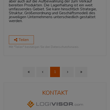
aber auch auf die Aufbewahrung der zum Verkauf
bereiten Produkten. Die Lagerhaltung ist ein weit
umfassendes Gebiet. Sie kann hinsichtlich Strategie,
Struktur, Größenordnung und Geschäftsmodell des
jeweiligen Unternehmens unterschiedlich gestaltet
werden.
Teilen
Mit "Teilen" bestätigen Sie den Datenschutzhinweis.
1
First Page
Previous Page
Next Page
Last Page
KONTAKT