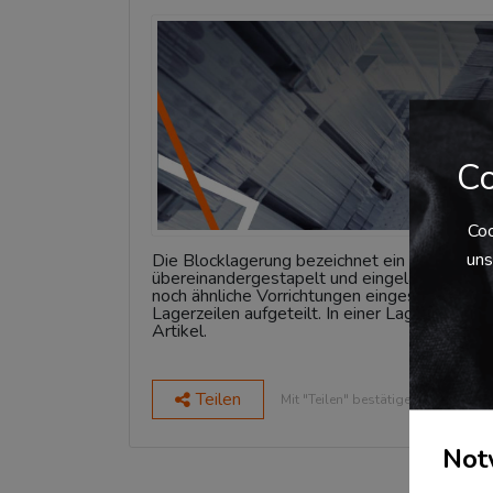
Co
Coo
uns
Die Blocklagerung bezeichnet ein System, be
übereinandergestapelt und eingelagert wer
noch ähnliche Vorrichtungen eingesetzt. Die
Lagerzeilen aufgeteilt. In einer Lagerzeile be
Artikel.
Teilen
Mit "Teilen" bestätigen Sie den Da
Not