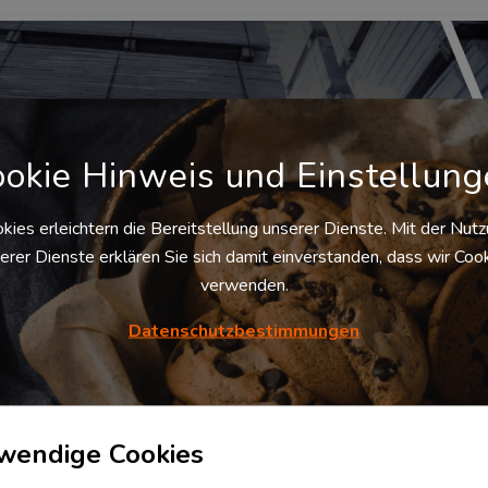
okie Hinweis und Einstellun
kies erleichtern die Bereitstellung unserer Dienste. Mit der Nut
erer Dienste erklären Sie sich damit einverstanden, dass wir Coo
i dem stapelfähige Kisten, Kartons, Paletten oder Gitterboxen
den. In einem entsprechenden Warenlager werden weder Regale
verwenden.
 einzelnen Warenbehälter werden in Blöcken auf verschiedene
finden sich für eine bessere Übersicht zumeist nur gleichartige
Datenschutzbestimmungen
tenschutzhinweis.
wendige Cookies