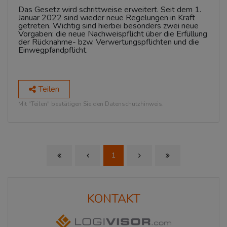
Das Gesetz wird schrittweise erweitert. Seit dem 1.
Januar 2022 sind wieder neue Regelungen in Kraft
getreten. Wichtig sind hierbei besonders zwei neue
Vorgaben: die neue Nachweispflicht über die Erfüllung
der Rücknahme- bzw. Verwertungspflichten und die
Einwegpfandpflicht.
Teilen
Mit "Teilen" bestätigen Sie den Datenschutzhinweis.
1
First Page
Previous Page
Next Page
Last Page
KONTAKT