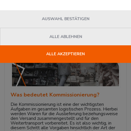
Warum ist es so wichtig?
Montag, 06. Dezember 2021
Logivisor.com
AUSWAHL BESTÄTIGEN
News
ALLE ABLEHNEN
ALLE AKZEPTIEREN
Was bedeutet Kommissionierung?
Die Kommissionierung ist eine der wichtigsten
Aufgaben im gesamten logistischen Prozess. Hierbei
werden Waren für die Auslieferung beziehungsweise
den Versand zusammengestellt und für den
Weitertransport vorbereitet. Es ist also wichtig, in
diesem Schritt alle Vorgaben hinsichtlich der Art der