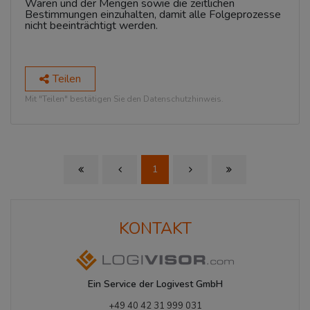
Waren und der Mengen sowie die zeitlichen
Bestimmungen einzuhalten, damit alle Folgeprozesse
nicht beeinträchtigt werden.
Teilen
Mit "Teilen" bestätigen Sie den Datenschutzhinweis.
1
First Page
Previous Page
Next Page
Last Page
KONTAKT
Ein Service der Logivest GmbH
+49 40 42 31 999 031