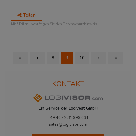
Teilen
Mit "Teilen" bestätigen Sie den Datenschutzhinweis.
8
9
10
First Page
Previous Page
Next Page
Last Page
KONTAKT
Ein Service der Logivest GmbH
+49 40 42 31 999 031
sales@logivisor.com