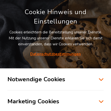
Cookie Hinweis und
Einstellungen
Cookies erleichtern die Bereitstellung unserer Dienste.
Mit der Nutzung unserer Dienste erklären Sie sich damit
einverstanden, dass wir Cookies verwenden.
Datenschutzbestimmungen
Suche
Notwendige Cookies
Personalisierung und maßgeschneiderte
Marketing Cookies
Logistiklösungen
Montag, 12. August 2024