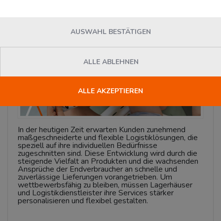
News
AUSWAHL BESTÄTIGEN
ALLE ABLEHNEN
ALLE AKZEPTIEREN
In der heutigen Zeit erwarten Kunden zunehmend
maßgeschneiderte und flexible Logistiklösungen, die
speziell auf ihre individuellen Bedürfnisse
zugeschnitten sind. Diese Entwicklung wird durch die
steigende Vielfalt an Produkten und die wachsenden
Ansprüche der Endverbraucher an schnelle und
zuverlässige Lieferungen vorangetrieben. Um
wettbewerbsfähig zu bleiben, müssen Lagerhäuser
und Logistikdienstleister ihre Services stärker
personalisieren und flexibel gestalten.