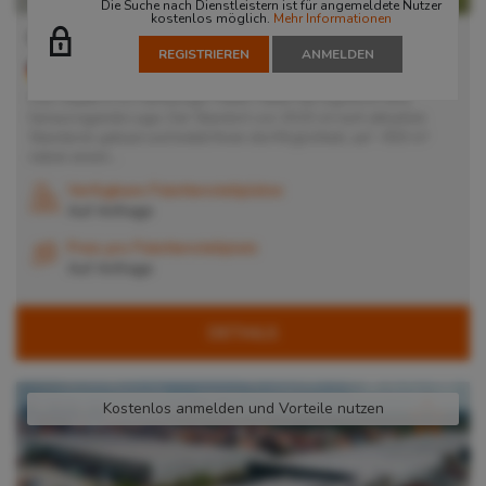
Die Suche nach Dienstleistern ist für angemeldete Nutzer
kostenlos möglich.
Mehr Informationen
Hamburg-Veddel
REGISTRIEREN
ANMELDEN
20535
Hamburg
, Deutschland
Das Objekt in im Hamburger Peute-Hafen hat logistisch eine
herausragende Lage. Der Standort von 2020 ist nach aktuellen
Standards gebaut und bietet Ihnen die Möglichkeit, auf ~900 m²
neben einem...
Verfügbare Palettenstellplätze
Auf Anfrage
Preis pro Palettenstellplatz
Auf Anfrage
DETAILS
Kostenlos anmelden und Vorteile nutzen