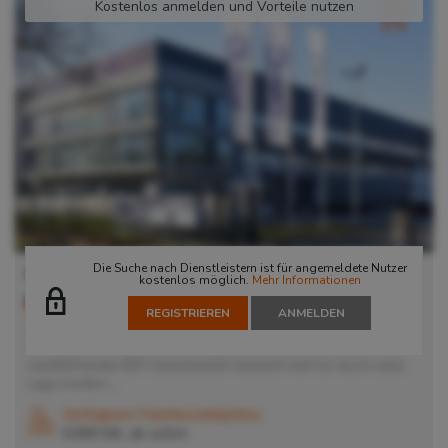
Kostenlos anmelden und Vorteile nutzen
Die Suche nach Dienstleistern ist für angemeldete Nutzer
Bredowstraße 6
kostenlos möglich.
Mehr Informationen
20539
Hamburg
, Deutschland
REGISTRIEREN
ANMELDEN
Der 2022 durch uns in Betrieb genommene Standort im Herzen
Hamburgs mit idealer Anbindung zu den Containerterminals und
marktführenden KEP-Dienstleistern besticht nicht nur durch seine
Lage sondern...
Verfügbare Palettenstellplätze
5.000 Stk. ab
sofort