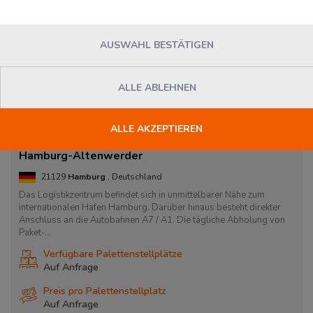
AUSWAHL BESTÄTIGEN
ALLE ABLEHNEN
ALLE AKZEPTIEREN
Hamburg-Altenwerder
21129
Hamburg
, Deutschland
Das Logistikzentrum befindet sich in unmittelbarer Nähe zum
internationalen Hafen Hamburg. Darüber hinaus besteht direkter
Anschluss an die Autobahnen A7 / A1. Die tägliche Abholung von
Paket-...
Verfügbare Palettenstellplätze
Auf Anfrage
Preis pro Palettenstellplatz
Auf Anfrage