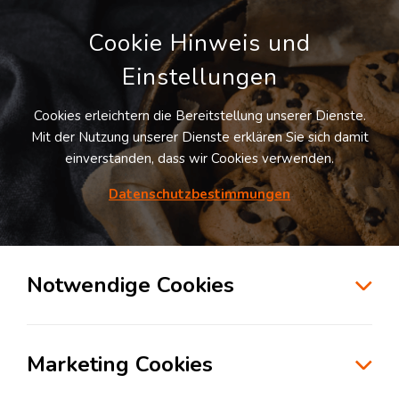
Cookie Hinweis und
Einstellungen
Cookies erleichtern die Bereitstellung unserer Dienste.
Mit der Nutzung unserer Dienste erklären Sie sich damit
einverstanden, dass wir Cookies verwenden.
Möchten Sie diesen Suchauftrag
speichern und automatisch über neue
Datenschutzbestimmungen
Standorte informiert werden?
SUCHAUFTRAG ANLEGEN
Notwendige Cookies
Logistikdienstleister für Express Logistik in
der Branche Aerospace in Hiltenfingen
Marketing Cookies
86856
Hiltenfingen
, Deutschland