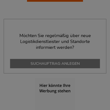
Ökonomische Daten & Fakten
Möchten Sie regelmäßig über neue
Logistikdienstleister und Standorte
BEVÖLKERUNG
(STAND: 12/2019)
informiert werden?
Bevölkerung Gesamt
(Landkreis / Kreisfreie Stadt)
253.468
SUCHAUFTRAG ANLEGEN
Bevölkerungsdichte
(Landkreis / Kreisfreie Stadt)
2
237 Einwohner/km
Fläche
(Landkreis / Kreisfreie Stadt)
2
1.070,63 km