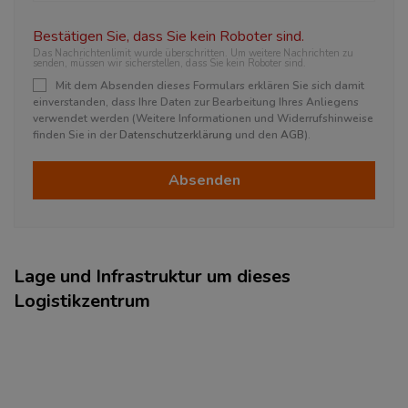
Bestätigen Sie, dass Sie kein Roboter sind.
Das Nachrichtenlimit wurde überschritten. Um weitere Nachrichten zu
senden, müssen wir sicherstellen, dass Sie kein Roboter sind.
Mit dem Absenden dieses Formulars erklären Sie sich damit
einverstanden, dass Ihre Daten zur Bearbeitung Ihres Anliegens
verwendet werden (Weitere Informationen und Widerrufshinweise
finden Sie in der
Datenschutzerklärung
und den
AGB
).
Absenden
Lage und Infrastruktur um dieses
Logistikzentrum