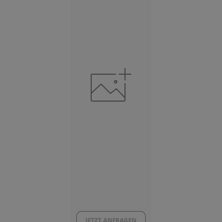
BESCHÄFTIGUNG
(STAND: 06/2020)
Beschäftigte
(Landkreis / Kreisfreie Stadt)
106.357
Beschäftigtenquote
(Landkreis / Kreisfreie Stadt)
41,96 %
Arbeitslosenquote
(Landkreis / Kreisfreie Stadt)
3,9 %
BESCHÄFTIGTEN- UND ARBEITSLOSENQUOTE
3.9%
41%