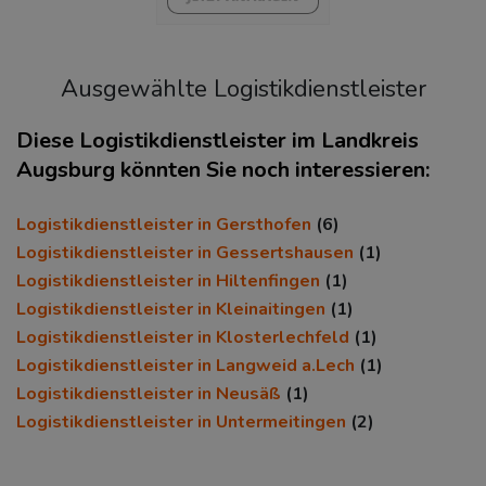
Ausgewählte Logistikdienstleister
Diese Logistikdienstleister im Landkreis
Augsburg könnten Sie noch interessieren:
KAUFKRAFT
(STAND: 2018)
Logistikdienstleister in Gersthofen
(6)
Euro pro Kopf
Logistikdienstleister in Gessertshausen
(1)
(Landkreis / Kreisfreie Stadt)
Logistikdienstleister in Hiltenfingen
(1)
25.088 €
Logistikdienstleister in Kleinaitingen
(1)
Kaufkraftindex
Logistikdienstleister in Klosterlechfeld
(1)
(Landkreis / Kreisfreie Stadt)
Logistikdienstleister in Langweid a.Lech
(1)
109,56
Logistikdienstleister in Neusäß
(1)
Logistikdienstleister in Untermeitingen
KAUFKRAFT - EURO PRO KOPF
(2)
Landkreis / Kreisfreie Stadt
22.651 €