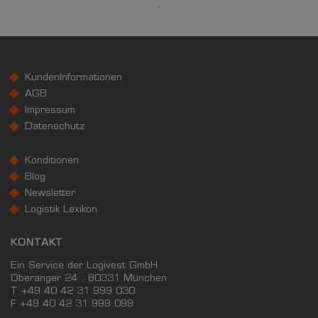
Bundesland
24.186 €
Deutschland
25.088 €
0 €
20.000 €
40.000 €
KundenInformationen
AGB
WIRTSCHAFTSKRAFT
(STAND: 2018)
Impressum
Datenschutz
BRUTTOINLANDSPRODUKT
(LANDKREIS / KREISFREIE STADT)
Konditionen
Blog
GESAMT
BIP JE ERWERBSTÄTIGEN
BIP JE EINWOHN
Newsletter
7.631.283 Tsd. €
69.683 €
30.442 €
Logistik Lexikon
KONTAKT
BRUTTOWERTSCHÖPFUNG
(LANDKREIS / KREISFREIE STADT)
Ein Service der Logivest GmbH
Oberanger 24 . 80331 München
T +49 40 42 31 999 030
GESAMT
PRODUZIERENDES GEWERBE
HANDEL UN
F
+49 40 42 31 999 099