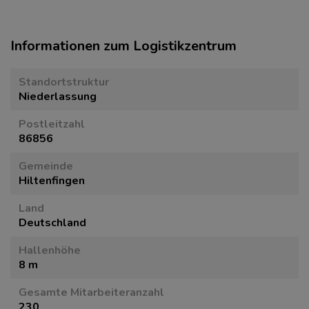
Informationen zum Logistikzentrum
Standortstruktur
Niederlassung
Postleitzahl
86856
Gemeinde
Hiltenfingen
Land
Deutschland
Hallenhöhe
8 m
Gesamte Mitarbeiteranzahl
230