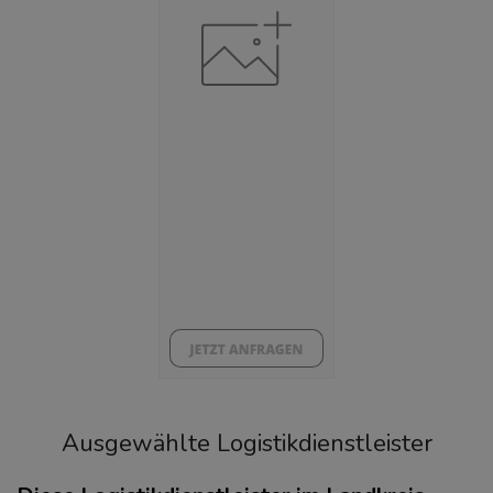
Beschäftigtenquote
(Landkreis / Kreisfreie Stadt)
41,96 %
Arbeitslosenquote
(Landkreis / Kreisfreie Stadt)
3,9 %
BESCHÄFTIGTEN- UND ARBEITSLOSENQUOTE
3.9%
41%
Ausgewählte Logistikdienstleister