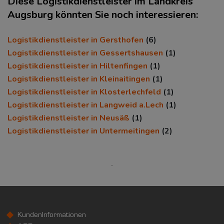
Diese Logistikdienstleister im Landkreis
Augsburg könnten Sie noch interessieren:
KAUFKRAFT
(STAND: 2018)
Logistikdienstleister in Gersthofen
(6)
Euro pro Kopf
Logistikdienstleister in Gessertshausen
(1)
(Landkreis / Kreisfreie Stadt)
Logistikdienstleister in Hiltenfingen
(1)
25.088 €
Logistikdienstleister in Kleinaitingen
(1)
Kaufkraftindex
Logistikdienstleister in Klosterlechfeld
(1)
(Landkreis / Kreisfreie Stadt)
Logistikdienstleister in Langweid a.Lech
(1)
109,56
Logistikdienstleister in Neusäß
(1)
Logistikdienstleister in Untermeitingen
KAUFKRAFT - EURO PRO KOPF
(2)
Landkreis / Kreisfreie Stadt
22.651 €
Bundesland
24.186 €
Deutschland
25.088 €
0 €
20.000 €
40.000 €
KundenInformationen