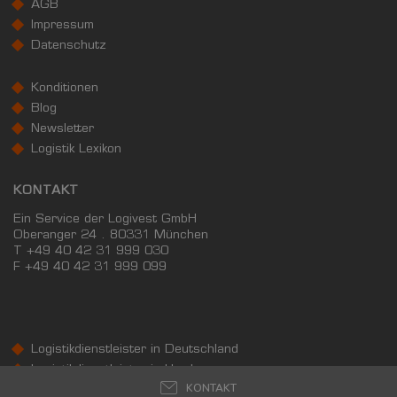
AGB
WIRTSCHAFTSKRAFT
(STAND: 2018)
Impressum
Datenschutz
BRUTTOINLANDSPRODUKT
(LANDKREIS / KREISFREIE STADT)
Konditionen
Blog
GESAMT
BIP JE ERWERBSTÄTIGEN
BIP JE EINWOHN
Newsletter
7.631.283 Tsd. €
69.683 €
30.442 €
Logistik Lexikon
KONTAKT
BRUTTOWERTSCHÖPFUNG
(LANDKREIS / KREISFREIE STADT)
Ein Service der Logivest GmbH
Oberanger 24 . 80331 München
T +49 40 42 31 999 030
GESAMT
PRODUZIERENDES GEWERBE
HANDEL UN
F
+49 40 42 31 999 099
6.873.579 Tsd. €
1.923.574 Tsd. €
1.442.477
BRUTTOWERTSCHÖPFUNG (DURCHSCHNITT)
Logistikdienstleister in Deutschland
Produzierendes Gewerbe
Logistikdienstleister in Hamburg
KONTAKT
Logistikdienstleister in Hannover