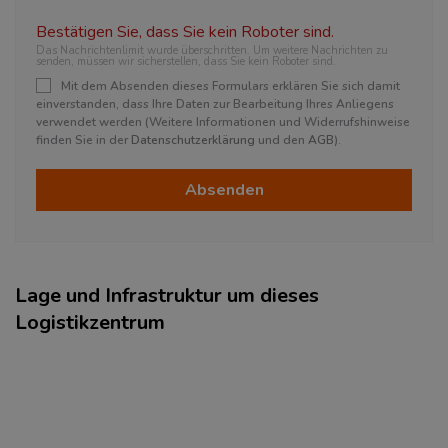
Bestätigen Sie, dass Sie kein Roboter sind.
Das Nachrichtenlimit wurde überschritten. Um weitere Nachrichten zu
senden, müssen wir sicherstellen, dass Sie kein Roboter sind.
Mit dem Absenden dieses Formulars erklären Sie sich damit
einverstanden, dass Ihre Daten zur Bearbeitung Ihres Anliegens
verwendet werden (Weitere Informationen und Widerrufshinweise
finden Sie in der
Datenschutzerklärung
und den
AGB
).
Absenden
Lage und Infrastruktur um dieses
Logistikzentrum