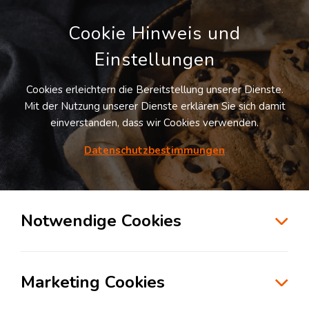
Cookie Hinweis und
Einstellungen
Cookies erleichtern die Bereitstellung unserer Dienste.
Mit der Nutzung unserer Dienste erklären Sie sich damit
einverstanden, dass wir Cookies verwenden.
Möchten Sie diesen Suchauftrag
speichern und automatisch über neue
Datenschutzbestimmungen
Standorte informiert werden?
SUCHAUFTRAG ANLEGEN
Notwendige Cookies
Logistikdienstleister für Kontraktlogistik in
der Branche Industrial in Gersthofen
Marketing Cookies
86368
Gersthofen
, Deutschland