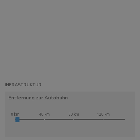
INFRASTRUKTUR
Entfernung zur Autobahn
0 km
40 km
80 km
120 km