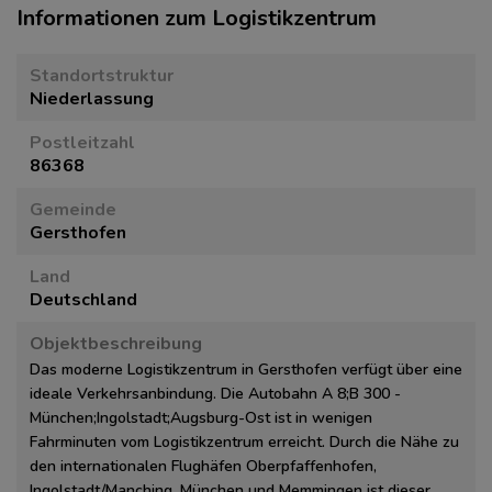
Informationen zum Logistikzentrum
Standortstruktur
Niederlassung
Postleitzahl
86368
Gemeinde
Gersthofen
Land
Deutschland
Objektbeschreibung
Das moderne Logistikzentrum in Gersthofen verfügt über eine
ideale Verkehrsanbindung. Die Autobahn A 8;B 300 -
München;Ingolstadt;Augsburg-Ost ist in wenigen
Fahrminuten vom Logistikzentrum erreicht. Durch die Nähe zu
den internationalen Flughäfen Oberpfaffenhofen,
Ingolstadt/Manching, München und Memmingen ist dieser