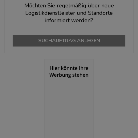
Möchten Sie regelmäßig über neue
Logistikdienstleister und Standorte
BEVÖLKERUNG
(STAND: 12/2019)
informiert werden?
Bevölkerung Gesamt
(Landkreis / Kreisfreie Stadt)
253.468
SUCHAUFTRAG ANLEGEN
Bevölkerungsdichte
(Landkreis / Kreisfreie Stadt)
2
237 Einwohner/km
Fläche
(Landkreis / Kreisfreie Stadt)
2
1.070,63 km
BESCHÄFTIGUNG
(STAND: 06/2020)
Beschäftigte
(Landkreis / Kreisfreie Stadt)
106.357