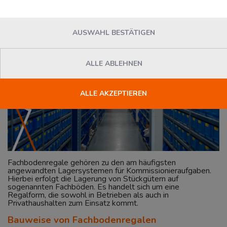
News
Logivisor.com
Mittwoch, 30. März 2022
AUSWAHL BESTÄTIGEN
ALLE ABLEHNEN
ALLE AKZEPTIEREN
Fachbodenregale gehören zu den am häufigsten
angewandten Lagersystemen für Kommissionieraufgaben.
Hierbei erfolgt die Lagerung von Stückgütern auf
sogenannten Fachböden. Es handelt sich um eine
Regalform, die sowohl in Betrieben als auch in
Privathaushalten zum Einsatz kommt.
Bauweise von Fachbodenregalen