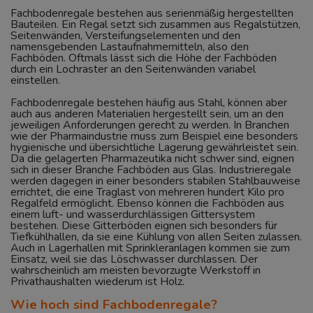
Fachbodenregale bestehen aus serienmäßig hergestellten
Bauteilen. Ein Regal setzt sich zusammen aus Regalstützen,
Seitenwänden, Versteifungselementen und den
namensgebenden Lastaufnahmemitteln, also den
Fachböden. Oftmals lässt sich die Höhe der Fachböden
durch ein Lochraster an den Seitenwänden variabel
einstellen.
Fachbodenregale bestehen häufig aus Stahl, können aber
auch aus anderen Materialien hergestellt sein, um an den
jeweiligen Anforderungen gerecht zu werden. In Branchen
wie der Pharmaindustrie muss zum Beispiel eine besonders
hygienische und übersichtliche Lagerung gewährleistet sein.
Da die gelagerten Pharmazeutika nicht schwer sind, eignen
sich in dieser Branche Fachböden aus Glas. Industrieregale
werden dagegen in einer besonders stabilen Stahlbauweise
errichtet, die eine Traglast von mehreren hundert Kilo pro
Regalfeld ermöglicht. Ebenso können die Fachböden aus
einem luft- und wasserdurchlässigen Gittersystem
bestehen. Diese Gitterböden eignen sich besonders für
Tiefkühlhallen, da sie eine Kühlung von allen Seiten zulassen.
Auch in Lagerhallen mit Sprinkleranlagen kommen sie zum
Einsatz, weil sie das Löschwasser durchlassen. Der
wahrscheinlich am meisten bevorzugte Werkstoff in
Privathaushalten wiederum ist Holz.
Wie hoch sind Fachbodenregale?