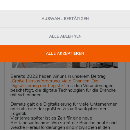
News
AUSWAHL BESTÄTIGEN
ALLE ABLEHNEN
ALLE AKZEPTIEREN
Bereits 2022 haben wir uns in unserem Beitrag
„
Große Herausforderung, viele Chancen: Die
Digitalisierung der Logistik
“ mit den Veränderungen
beschäftigt, die digitale Technologien für die Branche
mit sich bringen.
Damals galt die Digitalisierung für viele Unternehmen
noch als eine der größten Zukunftsaufgaben der
Logistik.
Vier Jahre später ist es Zeit für eine neue
Bestandsaufnahme: Wo steht die Branche heute und
welche Herausforderungen sind inzwischen in den