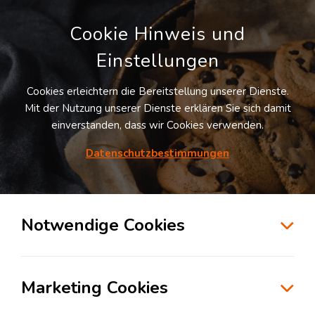
Cookie Hinweis und
Einstellungen
Cookies erleichtern die Bereitstellung unserer Dienste.
Mit der Nutzung unserer Dienste erklären Sie sich damit
einverstanden, dass wir Cookies verwenden.
Datenschutzbestimmungen
Suche
Notwendige Cookies
Die Logistik ist digitalisiert – aber noch
Marketing Cookies
lange nicht vernetzt
Mittwoch, 05. August 2026