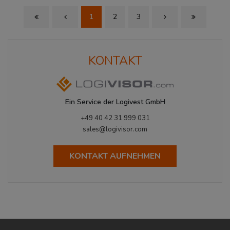
1
2
3
First Page
Previous Page
Next Page
Last Page
KONTAKT
Ein Service der Logivest GmbH
+49 40 42 31 999 031
sales@logivisor.com
KONTAKT AUFNEHMEN