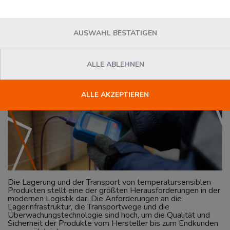
transportiert werden
AUSWAHL BESTÄTIGEN
News
Florian Loesser
Dienstag, 30. April 2024
ALLE ABLEHNEN
ALLE AKZEPTIEREN
Die Lagerung und der Transport von temperatursensiblen
Produkten stellt eine der größten Herausforderungen in der
modernen Logistik dar. Die Anforderungen an die
Lagerinfrastruktur, die Transportwege und die
Überwachungstechnologie sind hoch, um die Qualität und
Sicherheit der Produkte vom Hersteller bis zum Endkunden