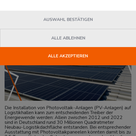
Logistiker
AUSWAHL BESTÄTIGEN
News
Florian Loesser
Dienstag, 04. Juli 2023
ALLE ABLEHNEN
ALLE AKZEPTIEREN
Die Installation von Photovoltaik-Anlagen (PV-Anlagen) auf
Logistikhallen kann zum entscheidenden Treiber der
Energiewende werden: Allein zwischen 2012 und 2022
sind in Deutschland rund 30 Millionen Quadratmeter
Neubau-Logistikdachfläche entstanden. Bei entsprechender
Ausstattung mit Photovoltaikpaneelen könnten damit bis zu