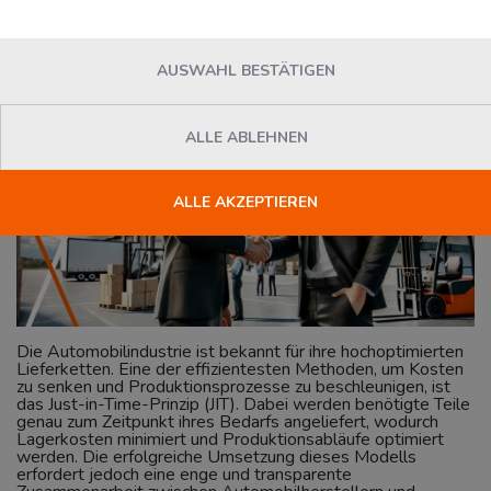
News
Florian Loesser
Dienstag, 04. Februar 2025
AUSWAHL BESTÄTIGEN
ALLE ABLEHNEN
ALLE AKZEPTIEREN
Die Automobilindustrie ist bekannt für ihre hochoptimierten
Lieferketten. Eine der effizientesten Methoden, um Kosten
zu senken und Produktionsprozesse zu beschleunigen, ist
das Just-in-Time-Prinzip (JIT). Dabei werden benötigte Teile
genau zum Zeitpunkt ihres Bedarfs angeliefert, wodurch
Lagerkosten minimiert und Produktionsabläufe optimiert
werden. Die erfolgreiche Umsetzung dieses Modells
erfordert jedoch eine enge und transparente