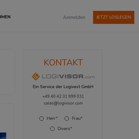
HMEN
Anmelden
JETZT LOSLEGEN
KONTAKT
Ein Service der Logivest GmbH
+49 40 42 31 999 031
sales@logivisor.com
Herr
*
Frau
*
Divers
*