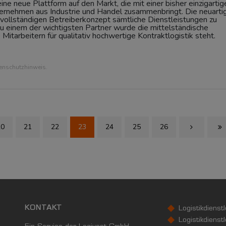
e neue Plattform auf den Markt, die mit einer bisher einzigartig
ternehmen aus Industrie und Handel zusammenbringt. Die neuarti
 vollständigen Betreiberkonzept sämtliche Dienstleistungen zu
Zu einem der wichtigsten Partner wurde die mittelständische
Mitarbeitern für qualitativ hochwertige Kontraktlogistik steht.
tenschutzhinweis.
20
21
22
23
24
25
26
Next Page
Las
KONTAKT
Logistikdienst
Logistikdienst