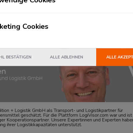
 sagen unsere Kunden – Holger Hufen von der
keting Cookies
mbH
L BESTÄTIGEN
ALLE ABLEHNEN
ALLE AKZEP
ition + Logistik GmbH als Transport- und Logistikpartner für
bensmittel geschätzt. Für die Plattform LogiVisor.com war und ist
ger Kooperationspartner. Unsere Expertinnen und Experten habe
ng ihrer Logistikkapazitäten unterstützt.