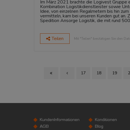
Im März 2021 brachte die Logivest Gruppe ein
Kombination Logistikdienstleister sowie Un
Idee, von einzelnen Regalmetern bis hin zum
vermitteln, kam bei unseren Kunden gut an. 
Spedition Ansorge Logistik, die mit rund 500 
Teilen
Mit "Teilen" bestätigen Sie den Da
17
18
19
First Page
Previous Page
KundenInformationen
Konditionen
AGB
Blog