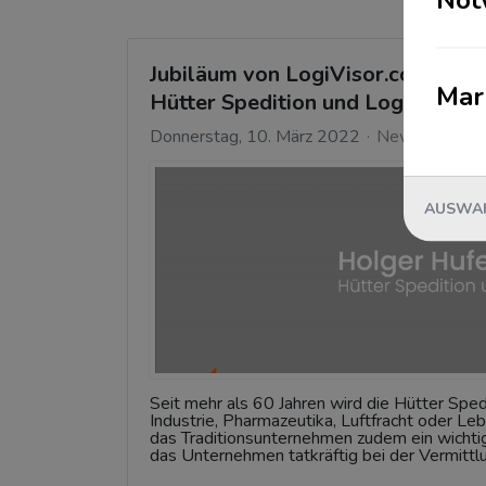
Jubiläum von LogiVisor.com: Das
Mar
Hütter Spedition und Logistik G
Donnerstag, 10. März 2022
News
AUSWAH
Seit mehr als 60 Jahren wird die Hütter Sped
Industrie, Pharmazeutika, Luftfracht oder Le
das Traditionsunternehmen zudem ein wichti
das Unternehmen tatkräftig bei der Vermittlu