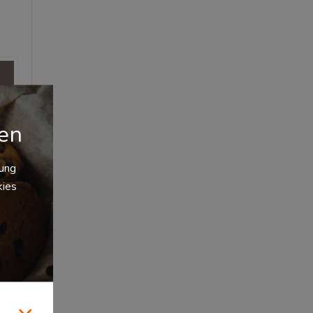
gen
zung
kies
mmer