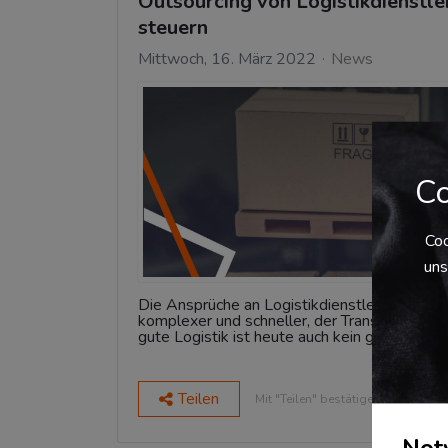
Outsourcing von Logistikdienstl
steuern
Mittwoch, 16. März 2022
News
Co
Coo
uns
Die Ansprüche an Logistikdienstleistungen 
komplexer und schneller, der Transport von W
gute Logistik ist heute auch kein guter Gro
Teilen
Mit "Teilen" bestätigen Sie den Da
Not