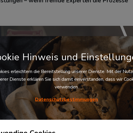
eistungen – wenn fremde Experten die Prozesse
okie Hinweis und Einstellun
kies erleichtern die Bereitstellung unserer Dienste. Mit der Nut
erer Dienste erklären Sie sich damit einverstanden, dass wir Coo
verwenden.
wachsen ständig. Produktionsprozesse in der Industrie werden i
erkstoffen und Ersatzteilen muss hier Schritt halten. Ohne eine
Datenschutzbestimmungen
ßhandel mehr denkbar.
tenschutzhinweis.
wendige Cookies