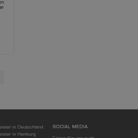
en
ge
t Page
SOCIAL MEDIA
leister in Deutschland
leister in Hamburg