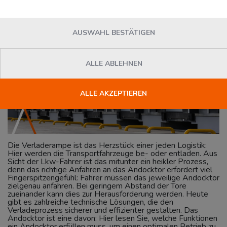
AUSWAHL BESTÄTIGEN
ALLE ABLEHNEN
ALLE AKZEPTIEREN
Die Verladerampe ist das Herzstück einer jeden Logistik:
Hier werden die Transportfahrzeuge be- oder entladen. Aus
Sicht der Lkw-Fahrer ist das mitunter ein heikler Prozess,
denn das richtige Anfahren an das Andocktor erfordert viel
Fingerspitzengefühl: Fahrer müssen das jeweilige Andocktor
zielgenau anfahren. Bei geringem Abstand der Tore
zueinander kann dies zur Herausforderung werden. Heute
gibt es zahlreiche technische Lösungen, die den
Verladeprozess sicherer und effizienter gestalten. Das
Andocktor ist eine davon: Hier lesen Sie, welche Funktionen
ein Andocktor erfüllen muss, um einen optimalen Betrieb zu