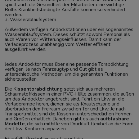
spielt auch die Gesundheit der Mitarbeiter eine wichtige
Rolle. Krankheitsbedingte Ausfälle können so verhindert
werden.
3. Wasserablaufsystem
Außerdem verfügen Andockstationen über ein sogenanntes
Wasserablaufsystem. Dieses schützt sowohl Personal als
auch Waren vor Witterungseinflüssen. Damit kann der
Verladeprozess unabhängig vom Wetter effizient
ausgeführt werden.
Jedes Andocktor muss über eine passende Torabdichtung
verfügen. Je nach Fahrzeugtyp und Gut gibt es
unterschiedliche Methoden, um die genannten Funktionen
sicherzustellen:
Die
Kissentorabdichtung
setzt sich aus mehreren
Schaumstoffkissen in einer PVC-Hülle zusammen, die außen
um das Andocktor angebracht sind. Fährt ein Lkw an die
Verladerampe heran, dienen sie als Knautschzone und
überbrücken den Freiraum zwischen Tor und Lkw. Je nach
Transportmittel sind die Kissen in unterschiedlichen Formen
und Größen erhältlich. Daneben gibt es auch
aufblasbare
Modelle
, die sich mithilfe von Druckluft flexibel an die Form
der Lkw-Konturen anpassen.
Ebenfalls flexibel einzusetzen ist die