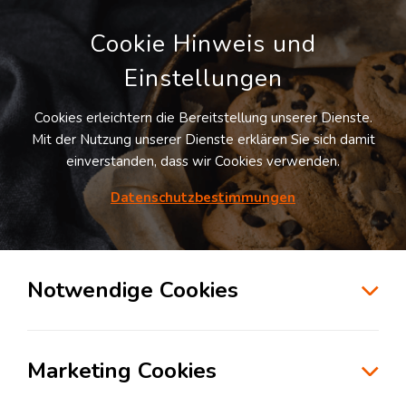
Cookie Hinweis und
Einstellungen
Cookies erleichtern die Bereitstellung unserer Dienste.
Mit der Nutzung unserer Dienste erklären Sie sich damit
einverstanden, dass wir Cookies verwenden.
Datenschutzbestimmungen
Suche
Notwendige Cookies
Sichere Verladung mit
professionellen Andocktoren
Marketing Cookies
News
Florian Loesser
Dienstag, 15. November 2022