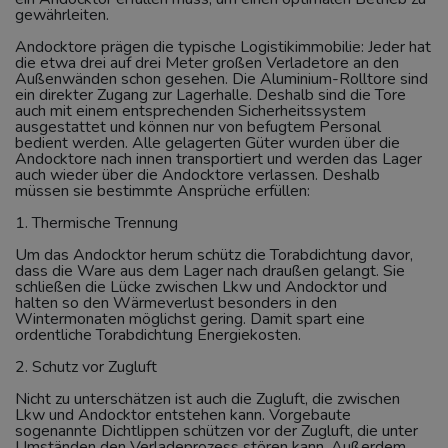
gewährleiten.
Andocktore prägen die typische Logistikimmobilie: Jeder hat
die etwa drei auf drei Meter großen Verladetore an den
Außenwänden schon gesehen. Die Aluminium-Rolltore sind
ein direkter Zugang zur Lagerhalle. Deshalb sind die Tore
auch mit einem entsprechenden Sicherheitssystem
ausgestattet und können nur von befugtem Personal
bedient werden. Alle gelagerten Güter wurden über die
Andocktore nach innen transportiert und werden das Lager
auch wieder über die Andocktore verlassen. Deshalb
müssen sie bestimmte Ansprüche erfüllen:
1. Thermische Trennung
Um das Andocktor herum schütz die Torabdichtung davor,
dass die Ware aus dem Lager nach draußen gelangt. Sie
schließen die Lücke zwischen Lkw und Andocktor und
halten so den Wärmeverlust besonders in den
Wintermonaten möglichst gering. Damit spart eine
ordentliche Torabdichtung Energiekosten.
2. Schutz vor Zugluft
Nicht zu unterschätzen ist auch die Zugluft, die zwischen
Lkw und Andocktor entstehen kann. Vorgebaute
sogenannte Dichtlippen schützen vor der Zugluft, die unter
Umständen den Verladeprozess stören kann. Außerdem