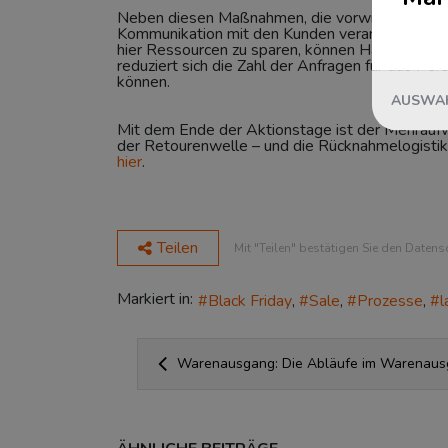
Neben diesen Maßnahmen, die vorwiegend die Logi
Kommunikation mit den Kunden verantwortlich.
hier Ressourcen zu sparen, können Händler auf
reduziert sich die Zahl der Anfragen für das P
können.
AUSWAH
Mit dem Ende der Aktionstage ist der Mehraufwa
der Retourenwelle – und die Rücknahmelogistik
hier
.
Teilen
Mit "Teilen" bestätigen Sie den Datens
Markiert in:
Black Friday
Sale
Prozesse
l
Warenausgang: Die Abläufe im Warenau