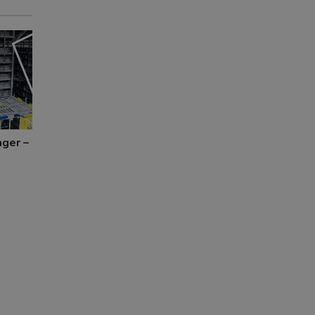
ager –