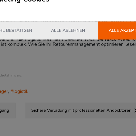
stik betreffen, sind Händler zusätzlich für die direkte
 Mehr Bestellungen gehen mit mehr Anfragen beim Support einh
 FAQs verweisen oder einen Chatbot einrichten. Auf diese Weise
ersonal im Kundenservice, sodass Probleme effizienter gelöst wer
L BESTÄTIGEN
ALLE ABLEHNEN
ALLE AKZEP
nd für die Logistik noch nicht beendet: Nach der Black Week is
 ist komplex. Wie Sie Ihr Retourenmanagement optimieren, lese
chutzhinweis.
ager
logistik
sgang
Sichere Verladung mit professionellen Andocktoren