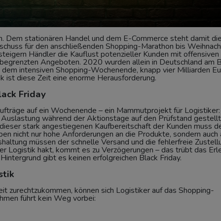
n. Dem stationären Handel und dem E-Commerce steht damit di
rtschuss für den anschließenden Shopping-Marathon bis Weihnac
steigern Händler die Kauflust potenzieller Kunden mit offensiven
 begrenzten Angeboten. 2020 wurden allein in Deutschland am B
dem intensiven Shopping-Wochenende, knapp vier Milliarden Eu
ik ist diese Zeit eine enorme Herausforderung.
lack Friday
 Aufträge auf ein Wochenende – ein Mammutprojekt für Logistiker:
 Auslastung während der Aktionstage auf den Prüfstand gestellt
ei dieser stark angestiegenen Kaufbereitschaft der Kunden muss d
en nicht nur hohe Anforderungen an die Produkte, sondern auch 
haltung müssen der schnelle Versand und die fehlerfreie Zustell
r Logistik hakt, kommt es zu Verzögerungen – das trübt das Erl
Hintergrund gibt es keinen erfolgreichen Black Friday.
stik
Zeit zurechtzukommen, können sich Logistiker auf das Shopping-
men führt kein Weg vorbei: