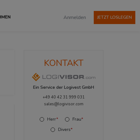
HMEN
Anmelden
JETZT LOSLEGEN
KONTAKT
Ein Service der Logivest GmbH
+49 40 42 31 999 031
sales@logivisor.com
Herr
*
Frau
*
Divers
*