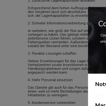
1. Zusätzliche Lagerkapazitäten aufbauen
Entsprechend dem hohen Auftragsaufkommen mu
den Vorjahren lässt sich abschätzen, welche Ar
sich, die Lagerkapazitäten zu erweitern. Skalierb
Co
2. Schnelle Informationsverbreitung sicherstelle
Je nachdem, wie groß der Run auf einzelne Artike
vorliegen zu haben. Das gelingt mithilfe von au
Coo
zeitintensive Listen führen, sondern sehen dir
uns
Fehlerquellen vermieden. Außerdem sind intelli
sobald der Bestand unter eine bestimmte Grenze 
3. Flexible Lösungen schaffen
Neben Erweiterungen für das Lager bieten sich i
Verteilzentren sowie Investitionen in eine größ
Handlungsspielraum und sorgen dafür, dass die I
angepasst werden kann.
4. Mehr Personal einsetzen
Not
Das Gleiche gilt auch für das Personal: Zu den
einen, weil so mehr Bestellungen abgewickelt w
Mitarbeiter zu verringern.
5. Kundenservice vorbereiten
Mar