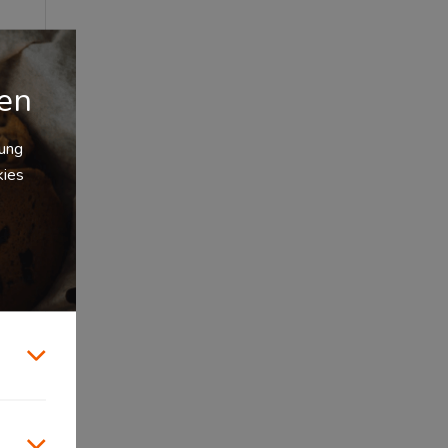
aus
hnt es
gen
zung
kies
ben,
n
ge
n. Zum