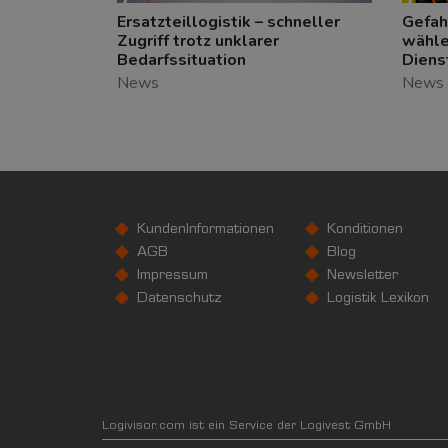
Ersatzteillogistik – schneller
Gefah
Zugriff trotz unklarer
wähle
Bedarfssituation
Diens
News
News
KundenInformationen
Konditionen
AGB
Blog
Impressum
Newsletter
Datenschutz
Logistik Lexikon
Logivisor.com ist ein Service der Logivest GmbH