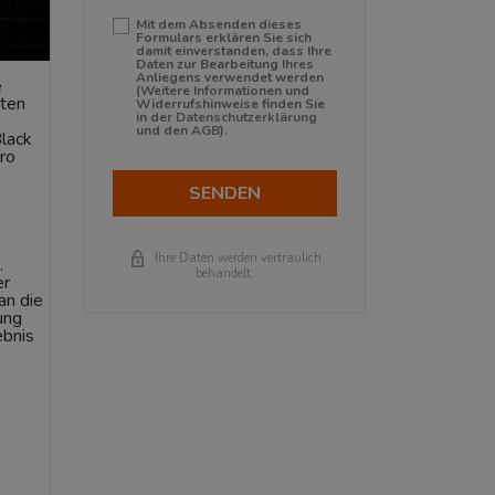
Mit dem Absenden dieses
Formulars erklären Sie sich
damit einverstanden, dass Ihre
Daten zur Bearbeitung Ihres
Anliegens verwendet werden
e
(Weitere Informationen und
hten
Widerrufshinweise finden Sie
in der
Datenschutzerklärung
und den
AGB
).
lack
ro
SENDEN
Ihre Daten werden vertraulich
.
behandelt.
er
an die
ung
ebnis