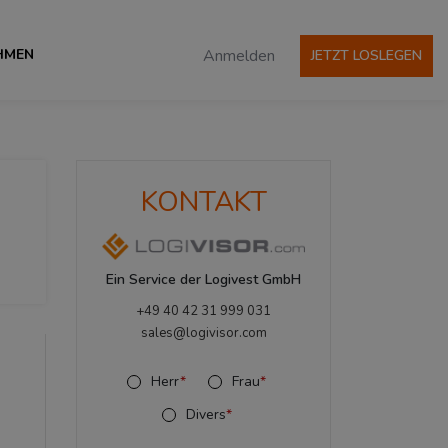
HMEN
Anmelden
JETZT LOSLEGEN
KONTAKT
Ein Service der Logivest GmbH
+49 40 42 31 999 031
sales@logivisor.com
Herr
*
Frau
*
Divers
*