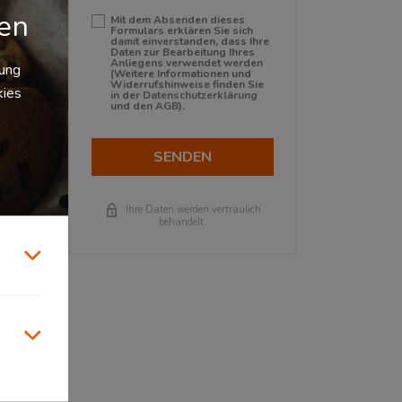
gen
Mit dem Absenden dieses
Formulars erklären Sie sich
damit einverstanden, dass Ihre
Daten zur Bearbeitung Ihres
Anliegens verwendet werden
zung
(Weitere Informationen und
Widerrufshinweise finden Sie
kies
in der
Datenschutzerklärung
und den
AGB
).
nn ein
SENDEN
 einen
Ihre Daten werden vertraulich
behandelt.
d
eren
s