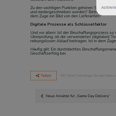
AUSWAH
Zu den wichtigen Punkten gehören: Sind die in d
und niedergeschrieben worden? Betreibt der Be
dem Zuge ein Bild von den Lieferanten?
Digitale Prozesse als Schlüsselfaktor
Und vor allem: Ist der Beschaffungsprozess so w
Überprüfung, ob die verwendeten (digitalen) T
reibungslosen Ablauf beitragen. Ist in dem Zug
Häufig gilt: Ein durchdachtes Beschaffungsma
Geschäftserfolg bei.
Teilen
Mit "Teilen" bestätigen Sie den Datens
Neue Ansätze für „Same Day Delivery“