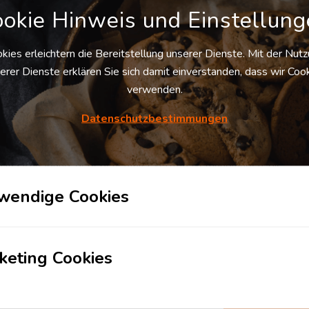
okie Hinweis und Einstellun
kies erleichtern die Bereitstellung unserer Dienste. Mit der Nut
erer Dienste erklären Sie sich damit einverstanden, dass wir Coo
 und in der Regel größeren Anforderungen an Aspekte wie
verwenden.
affungsmanagement wichtiger denn je. Das gilt für allem dann, we
oder expandieren möchte.
Datenschutzbestimmungen
Prozess, zu dem unter anderem die Ermittlung des Bedarfs für
 Ausschreibung, gegebenenfalls Vertragsverhandlungen, die
ngsstellung gehört. Es greifen strategische Entscheidungen un
wendige Cookies
ie Komplexität des Beschaffungsmanagements weiter erhöht.
Regel zahlreiche Möglichkeiten, müssen sich aber auch einer größ
en.
keting Cookies
wa im Einkauf und bei der Lagerlogistik oder aber entsprechende
in der Regel aus. Denn hakt es bei der Beziehung von Waren oder
 Produkte oder dem Erbringen eigener Dienstleistungen, leidet da