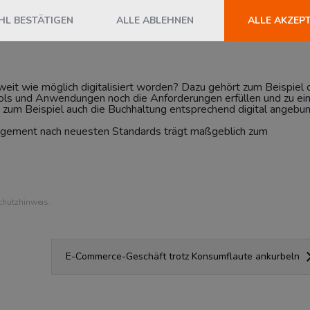
L BESTÄTIGEN
ALLE ABLEHNEN
ALLE AKZEP
em Bereich tätigen Mitarbeiter geschult und die Prozesse klar def
schaffungsmanager regelmäßig Marktforschung und macht er sich
eit wie möglich digitalisiert worden? Dazu gehört zum Beispiel 
ools und Anwendungen noch die Anforderungen erfüllen und zu e
e zum Beispiel auch die Buchhaltung entsprechend digital angebu
nagement nach neuesten Standards trägt maßgeblich zum
chutzhinweis.
E-Commerce-Geschäft trotz Konsumflaute ankurbeln