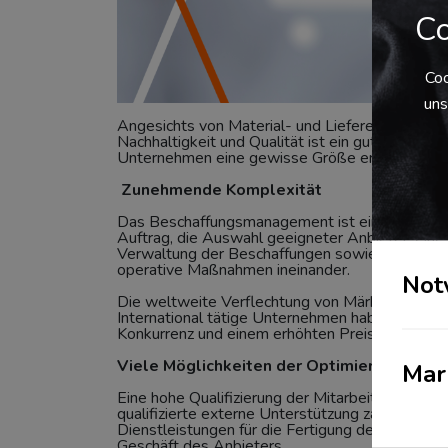
Co
Coo
uns
Angesichts von Material- und Lieferengpässen
Nachhaltigkeit und Qualität ist ein gutes Besch
Unternehmen eine gewisse Größe erreicht hat 
Zunehmende Komplexität
Das Beschaffungsmanagement ist ein komplexer 
Auftrag, die Auswahl geeigneter Anbieter, eine
Verwaltung der Beschaffungen sowie die Rechnu
operative Maßnahmen ineinander.
Not
Die weltweite Verflechtung von Märkten hat d
International tätige Unternehmen haben in der 
Konkurrenz und einem erhöhten Preisdruck stell
Viele Möglichkeiten der Optimierung
Mar
Eine hohe Qualifizierung der Mitarbeitenden et
qualifizierte externe Unterstützung zahlt sich 
Dienstleistungen für die Fertigung der eigenen
Geschäft des Anbieters.