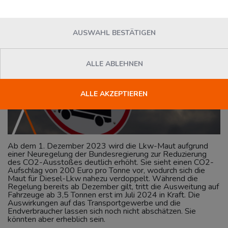
AUSWAHL BESTÄTIGEN
ALLE ABLEHNEN
ALLE AKZEPTIEREN
Ab dem 1. Dezember 2023 wird die Lkw-Maut aufgrund
einer Neuregelung der Bundesregierung zur Reduzierung
des CO2-Ausstoßes deutlich erhöht. Sie sieht einen CO2-
Aufschlag von 200 Euro pro Tonne vor, wodurch sich die
Maut für Diesel-Lkw nahezu verdoppelt. Während die
Regelung bereits ab Dezember gilt, tritt die Ausweitung auf
Fahrzeuge ab 3,5 Tonnen erst im Juli 2024 in Kraft. Die
Auswirkungen auf das Transportgewerbe und die
Endverbraucher lassen sich noch nicht abschätzen. Sie
könnten aber erheblich sein.