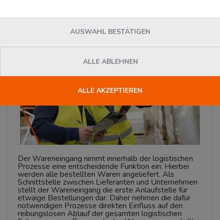
Wareneingang?
Montag, 10. Oktober 2022
Florian Loesser
AUSWAHL BESTÄTIGEN
News
ALLE ABLEHNEN
ALLE AKZEPTIEREN
Der Wareneingang nimmt innerhalb der logistischen
Prozesse eine entscheidende Funktion ein: Hierbei
werden alle bestellten Waren angeliefert. Als
Schnittstelle zwischen Lieferanten und Unternehmen
stellt der Wareneingang die erste Anlaufstelle für
etwaige Bestellungen dar. Daher nehmen die dafür
notwendigen Prozesse direkten Einfluss auf den
reibungslosen Ablauf der gesamten logistischen