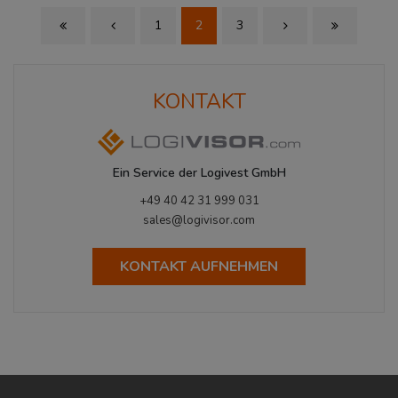
1
2
3
First Page
Previous Page
Next Page
Last Page
KONTAKT
Ein Service der Logivest GmbH
+49 40 42 31 999 031
sales@logivisor.com
KONTAKT AUFNEHMEN