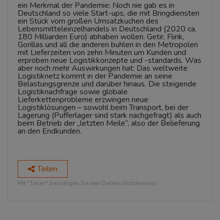
ein Merkmal der Pandemie: Noch nie gab es in
Deutschland so viele Start-ups, die mit Bringdiensten
ein Stück vom großen Umsatzkuchen des
Lebensmitteleinzelhandels in Deutschland (2020 ca.
180 Milliarden Euro) abhaben wollen. Getir, Flink,
Gorillas und all die anderen buhlen in den Metropolen
mit Lieferzeiten von zehn Minuten um Kunden und
erproben neue Logistikkonzepte und -standards. Was
aber noch mehr Auswirkungen hat: Das weltweite
Logistiknetz kommt in der Pandemie an seine
Belastungsgrenze und darüber hinaus. Die steigende
Logistiknachfrage sowie globale
Lieferkettenprobleme erzwingen neue
Logistiklösungen – sowohl beim Transport, bei der
Lagerung (Pufferlager sind stark nachgefragt) als auch
beim Betrieb der „letzten Meile“, also der Belieferung
an den Endkunden.
Teilen
Mit "Teilen" bestätigen Sie den Datenschutzhinweis.