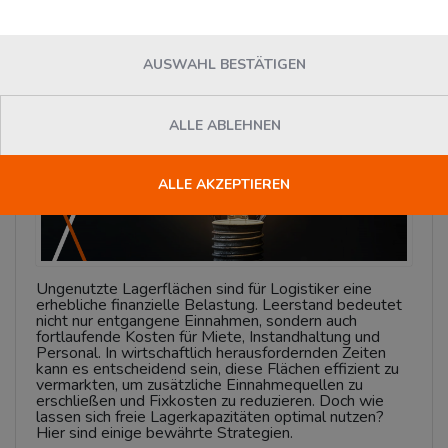
Montag, 03. Februar 2025
News
AUSWAHL BESTÄTIGEN
ALLE ABLEHNEN
ALLE AKZEPTIEREN
Ungenutzte Lagerflächen sind für Logistiker eine
erhebliche finanzielle Belastung. Leerstand bedeutet
nicht nur entgangene Einnahmen, sondern auch
fortlaufende Kosten für Miete, Instandhaltung und
Personal. In wirtschaftlich herausfordernden Zeiten
kann es entscheidend sein, diese Flächen effizient zu
vermarkten, um zusätzliche Einnahmequellen zu
erschließen und Fixkosten zu reduzieren. Doch wie
lassen sich freie Lagerkapazitäten optimal nutzen?
Hier sind einige bewährte Strategien.