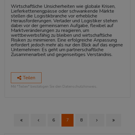
Wirtschaftliche Unsicherheiten wie globale Krisen,
Lieferkettenengpässe oder schwankende Märkte
stellen die Logistikbranche vor erhebliche
Herausforderungen. Verlader und Logistiker stehen
dabei vor der gemeinsamen Aufgabe, flexibel auf
Marktveränderungen zu reagieren, um
wettbewerbsfähig zu bleiben und wirtschaftliche
Risiken zu minimieren. Eine erfolgreiche Anpassung
erfordert jedoch mehr als nur den Blick auf das eigene
Unternehmen: Es geht um partnerschaftliche
Zusammenarbeit und gegenseitiges Verständnis.
Teilen
Mit "Teilen" bestätigen Sie den Datenschutzhinweis.
6
7
8
First Page
Previous Page
Next Page
Last Page