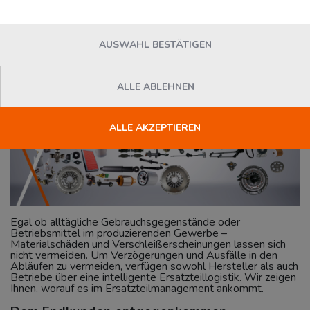
News
Florian Loesser
Mittwoch, 08. Februar 2023
AUSWAHL BESTÄTIGEN
ALLE ABLEHNEN
ALLE AKZEPTIEREN
Egal ob alltägliche Gebrauchsgegenstände oder
Betriebsmittel im produzierenden Gewerbe –
Materialschäden und Verschleißerscheinungen lassen sich
nicht vermeiden. Um Verzögerungen und Ausfälle in den
Abläufen zu vermeiden, verfügen sowohl Hersteller als auch
Betriebe über eine intelligente Ersatzteillogistik. Wir zeigen
Ihnen, worauf es im Ersatzteilmanagement ankommt.