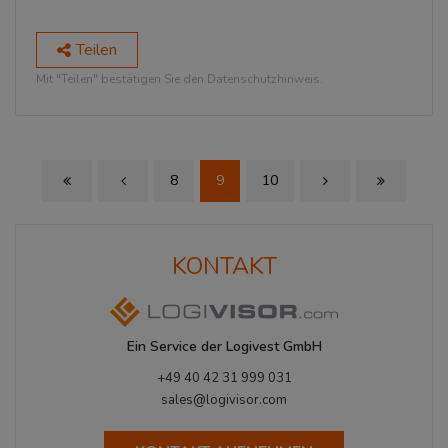
Teilen
Mit "Teilen" bestätigen Sie den Datenschutzhinweis.
8
9
10
First Page
Previous Page
Next Page
Last Page
KONTAKT
Ein Service der Logivest GmbH
+49 40 42 31 999 031
sales@logivisor.com