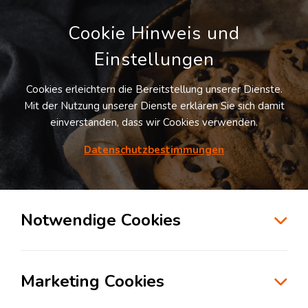
Cookie Hinweis und
Einstellungen
Cookies erleichtern die Bereitstellung unserer Dienste.
Mit der Nutzung unserer Dienste erklären Sie sich damit
einverstanden, dass wir Cookies verwenden.
Datenschutzbestimmungen
Suche
Notwendige Cookies
Personalisierung und maßgeschneiderte
Marketing Cookies
Logistiklösungen
Montag, 12. August 2024