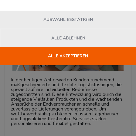
News
AUSWAHL BESTÄTIGEN
ALLE ABLEHNEN
ALLE AKZEPTIEREN
In der heutigen Zeit erwarten Kunden zunehmend
maßgeschneiderte und flexible Logistiklösungen, die
speziell auf ihre individuellen Bedürfnisse
zugeschnitten sind. Diese Entwicklung wird durch die
steigende Vielfalt an Produkten und die wachsenden
Ansprüche der Endverbraucher an schnelle und
zuverlässige Lieferungen vorangetrieben. Um
wettbewerbsfähig zu bleiben, müssen Lagerhäuser
und Logistikdienstleister ihre Services stärker
personalisieren und flexibel gestalten.