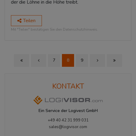
der die Löhne in die Höhe treibt.
Teilen
Mit "Teilen" bestätigen Sie den Datenschutzhinweis.
7
8
9
First Page
Previous Page
Next Page
Last Page
KONTAKT
Ein Service der Logivest GmbH
+49 40 42 31 999 031
sales@logivisor.com