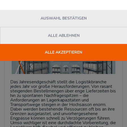
Montag, 02. Dezember 2024
News
AUSWAHL BESTÄTIGEN
ALLE ABLEHNEN
ALLE AKZEPTIEREN
Das Jahresendgeschäft stellt die Logistikbranche
jedes Jahr vor große Herausforderungen. Von rasant
steigenden Bestellmengen über enge Lieferzeiten bis
hin zu spontanen Nachfragespitzen – die
Anforderungen an Lagerkapazitäten und
Transportwege steigen in der Hochsaison enorm.
Dabei werden bestehende Ressourcen oft bis an ihre
Grenzen ausgelastet, und unvorhergesehene
Engpässe können schnell zu Verzögerungen führen.
Umso wichtiger ist eine durchdachte Vorbereitung, die