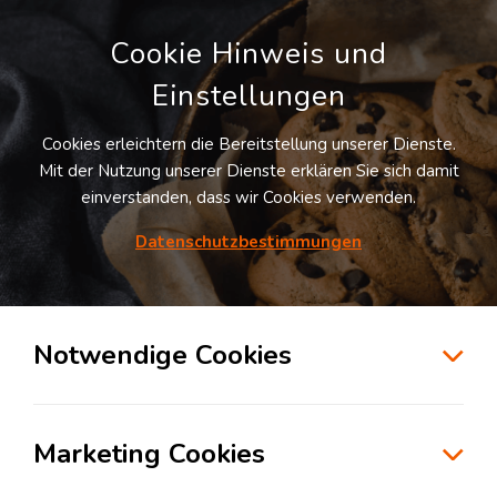
Cookie Hinweis und
Einstellungen
Cookies erleichtern die Bereitstellung unserer Dienste.
Mit der Nutzung unserer Dienste erklären Sie sich damit
einverstanden, dass wir Cookies verwenden.
Datenschutzbestimmungen
Suche
Notwendige Cookies
Wie Logistiker sich auf das
Marketing Cookies
Jahresendgeschäft 2024 vorbereiten
können