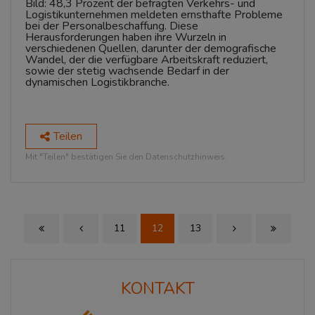
Bild: 48,3 Prozent der befragten Verkehrs- und
Logistikunternehmen meldeten ernsthafte Probleme
bei der Personalbeschaffung. Diese
Herausforderungen haben ihre Wurzeln in
verschiedenen Quellen, darunter der demografische
Wandel, der die verfügbare Arbeitskraft reduziert,
sowie der stetig wachsende Bedarf in der
dynamischen Logistikbranche.
Teilen
Mit "Teilen" bestätigen Sie den Datenschutzhinweis.
11
12
13
First Page
Previous Page
Next Page
Last Page
KONTAKT