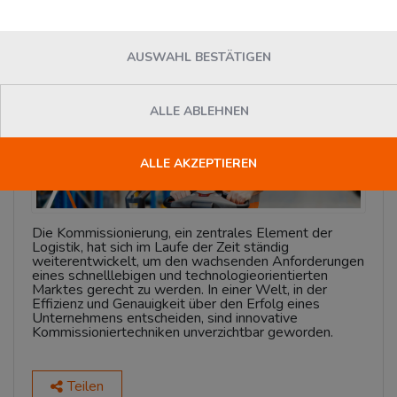
News
AUSWAHL BESTÄTIGEN
ALLE ABLEHNEN
ALLE AKZEPTIEREN
Die Kommissionierung, ein zentrales Element der
Logistik, hat sich im Laufe der Zeit ständig
weiterentwickelt, um den wachsenden Anforderungen
eines schnelllebigen und technologieorientierten
Marktes gerecht zu werden. In einer Welt, in der
Effizienz und Genauigkeit über den Erfolg eines
Unternehmens entscheiden, sind innovative
Kommissioniertechniken unverzichtbar geworden.
Teilen