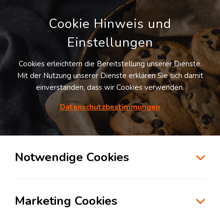
Cookie Hinweis und
Einstellungen
Cookies erleichtern die Bereitstellung unserer Dienste.
Mit der Nutzung unserer Dienste erklären Sie sich damit
einverstanden, dass wir Cookies verwenden.
Datenschutzbestimmungen
Suche
Notwendige Cookies
Innovative Kommissioniertechniken in
Marketing Cookies
der Logistik: Pick-by-Voice (Teil 1)
Dienstag, 09. Januar 2024