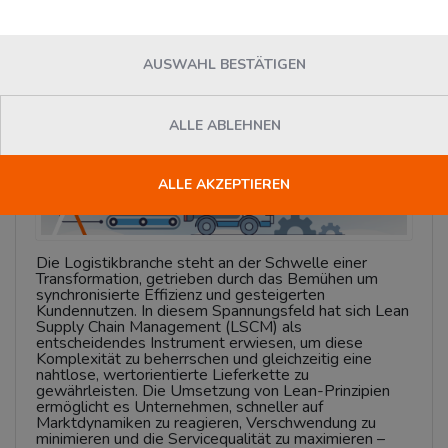
News
AUSWAHL BESTÄTIGEN
ALLE ABLEHNEN
ALLE AKZEPTIEREN
Die Logistikbranche steht an der Schwelle einer
Transformation, getrieben durch das Bemühen um
synchronisierte Effizienz und gesteigerten
Kundennutzen. In diesem Spannungsfeld hat sich Lean
Supply Chain Management (LSCM) als
entscheidendes Instrument erwiesen, um diese
Komplexität zu beherrschen und gleichzeitig eine
nahtlose, wertorientierte Lieferkette zu
gewährleisten. Die Umsetzung von Lean-Prinzipien
ermöglicht es Unternehmen, schneller auf
Marktdynamiken zu reagieren, Verschwendung zu
minimieren und die Servicequalität zu maximieren –