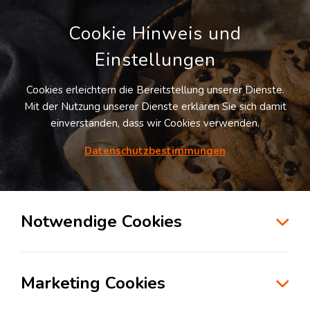
Cookie Hinweis und
Einstellungen
Cookies erleichtern die Bereitstellung unserer Dienste.
Mit der Nutzung unserer Dienste erklären Sie sich damit
einverstanden, dass wir Cookies verwenden.
Datenschutzbestimmungen
Suche
Notwendige Cookies
Lean Supply Chain Management in der
Marketing Cookies
Logistik: Weniger ist Mehr
Montag, 20. November 2023