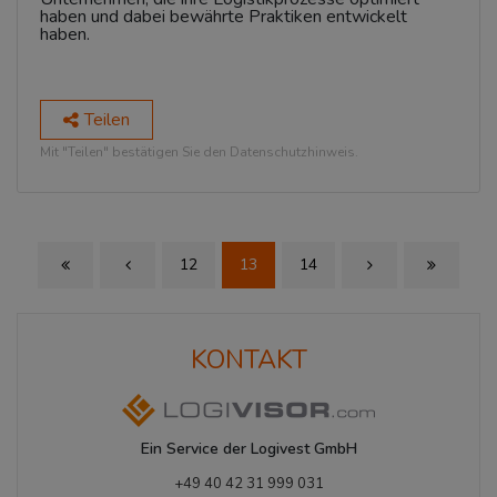
haben und dabei bewährte Praktiken entwickelt
haben.
Teilen
Mit "Teilen" bestätigen Sie den Datenschutzhinweis.
12
13
14
First Page
Previous Page
Next Page
Last Page
KONTAKT
Ein Service der Logivest GmbH
+49 40 42 31 999 031