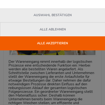
News
AUSWAHL BESTÄTIGEN
ALLE ABLEHNEN
ALLE AKZEPTIEREN
Der Wareneingang nimmt innerhalb der logistischen
Prozesse eine entscheidende Funktion ein: Hierbei
werden alle bestellten Waren angeliefert. Als
Schnittstelle zwischen Lieferanten und Unternehmen
stellt der Wareneingang die erste Anlaufstelle für
etwaige Bestellungen dar. Daher nehmen die dafür
notwendigen Prozesse direkten Einfluss auf den
reibungslosen Ablauf der gesamten logistischen
Folgeprozesse. Ein geordneter Wareneingang stellt
den Materialfluss sicher. Deshalb können
Unternehmen bereits beim Wareneingang die
richtigen Weichen stellen, um effiziente und