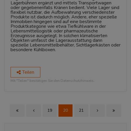
Lagerbühnen ergänzt und mittels Transportwagen
oder gegebenenfalls Kränen bedient. Viele Lager sind
flexibel nutzbar, die Aufbewahrung verschiedenster
Produkte ist dadurch möglich. Andere, eher spezielle
Immobilien hingegen sind auf eine bestimmte
Produktkategorie wie etwa Tiefkühlware in der
Lebensmittellogistik oder pharmazeutische
Erzeugnisse ausgelegt. In solchen klimatisierten
Objekten umfasst die Lagerausstattung dann
spezielle Lebensmittelbehälter, Sichtlagerkästen oder
besondere Kühlboxen.
Teilen
Mit "Teilen" bestätigen Sie den Datenschutzhinweis.
19
20
21
First Page
Previous Page
Next Page
Last Page