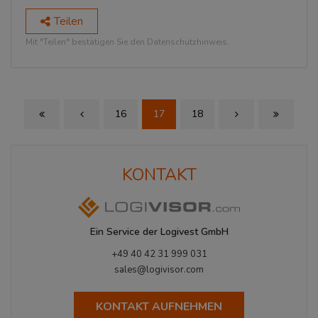
Teilen
Mit "Teilen" bestätigen Sie den Datenschutzhinweis.
16
17
18
First Page
Previous Page
Next Page
Last Page
KONTAKT
Ein Service der Logivest GmbH
+49 40 42 31 999 031
sales@logivisor.com
KONTAKT AUFNEHMEN