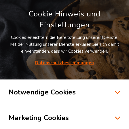
Cookie Hinweis und
Einstellungen
Cookies erleichtern die Bereitstellung unserer Dienste.
Mit der Nutzung unserer Dienste erklären Sie sich damit
einverstanden, dass wir Cookies verwenden.
Datenschutzbestimmungen
Suche
Notwendige Cookies
Diese Trends geben im E-Commerce die
Marketing Cookies
Richtung vor
Montag, 17. April 2023