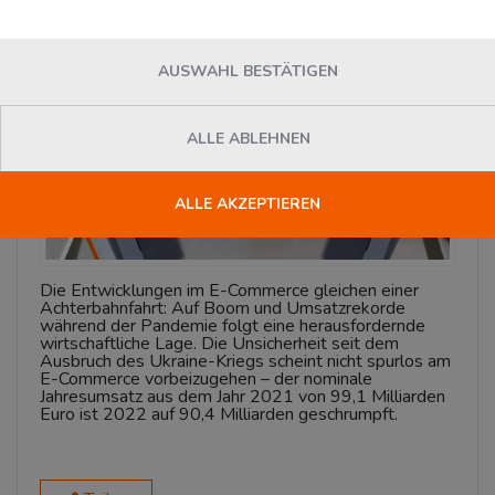
News
AUSWAHL BESTÄTIGEN
ALLE ABLEHNEN
ALLE AKZEPTIEREN
Die Entwicklungen im E-Commerce gleichen einer
Achterbahnfahrt: Auf Boom und Umsatzrekorde
während der Pandemie folgt eine herausfordernde
wirtschaftliche Lage. Die Unsicherheit seit dem
Ausbruch des Ukraine-Kriegs scheint nicht spurlos am
E-Commerce vorbeizugehen – der nominale
Jahresumsatz aus dem Jahr 2021 von 99,1 Milliarden
Euro ist 2022 auf 90,4 Milliarden geschrumpft.