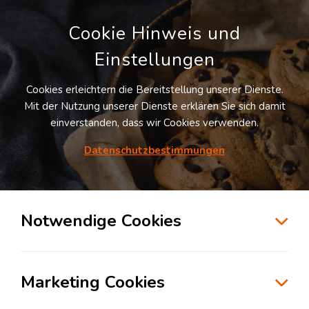
Cookie Hinweis und
Einstellungen
Cookies erleichtern die Bereitstellung unserer Dienste.
Mit der Nutzung unserer Dienste erklären Sie sich damit
einverstanden, dass wir Cookies verwenden.
Datenschutzbestimmungen
Suche
Notwendige Cookies
Sicherheit in der Lagerlogistik #1: Die
Marketing Cookies
wichtigsten Grundlagen zur Vermeidung
von Unfällen