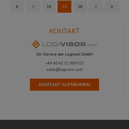
14
15
16
First Page
Previous Page
Next Page
Last Page
KONTAKT
Ein Service der Logivest GmbH
+49 40 42 31 999 031
sales@logivisor.com
KONTAKT AUFNEHMEN