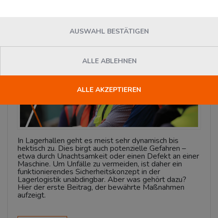
Donnerstag, 07. September 2023
News
AUSWAHL BESTÄTIGEN
ALLE ABLEHNEN
ALLE AKZEPTIEREN
In Lagerhallen geht es meist sehr dynamisch bis
hektisch zu. Dies birgt auch potenzielle Gefahren –
etwa durch Unachtsamkeit oder einen Defekt an einer
Maschine. Um Unfälle zu vermeiden, ist daher ein
funktionierendes Sicherheitskonzept in der
Lagerlogistik unabdingbar. Aber was gehört dazu?
Hier der erste Beitrag, der bewährte Maßnahmen
aufzeigt.