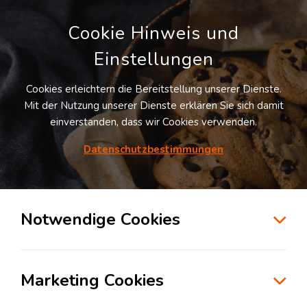
Cookie Hinweis und
Einstellungen
Cookies erleichtern die Bereitstellung unserer Dienste.
Mit der Nutzung unserer Dienste erklären Sie sich damit
einverstanden, dass wir Cookies verwenden.
Datenschutzbestimmungen
Suche
Notwendige Cookies
E-Commerce-Geschäft trotz
Marketing Cookies
Konsumflaute ankurbeln
Montag, 24. Juli 2023