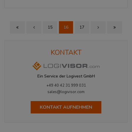
15
16
17
First Page
Previous Page
Next Page
Last Page
KONTAKT
Ein Service der Logivest GmbH
+49 40 42 31 999 031
sales@logivisor.com
KONTAKT AUFNEHMEN