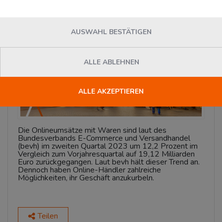
News
AUSWAHL BESTÄTIGEN
ALLE ABLEHNEN
ALLE AKZEPTIEREN
Die Onlineumsätze mit Waren sind laut des
Bundesverbands E-Commerce und Versandhandel
(bevh) im zweiten Quartal 2023 um 12,2 Prozent im
Vergleich zum Vorjahresquartal auf 19,12 Milliarden
Euro zurückgegangen. Laut bevh hält dieser Trend an.
Dennoch haben Online-Händler zahlreiche
Möglichkeiten, ihr Geschäft anzukurbeln.
Teilen