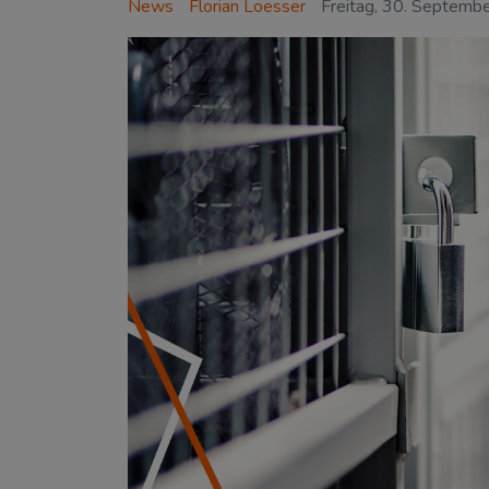
News
Florian Loesser
Freitag, 30. Septemb