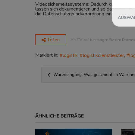
Videosicherheitssysteme: Dadurch kann ein ausge
lassen sich dokumentieren und so dabei helfen, d
die Datenschutzgrundverordnung einzuhalten,
AUSWAH
Teilen
Mit "Teilen" bestätigen Sie den Datens
Markiert in:
logistik
logistikdienstleister
lo
Wareneingang: Was geschieht im Warene
ÄHNLICHE BEITRÄGE