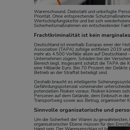
Warenschwund, Diebstahl und unbefugte Persone
Priorität. Ohne entsprechende Schutzmaßnahmen
Wertschöpfungskette und bei sich wiederholend
Sicherheitsmaßnahmen ein entscheidender Faktor
Frachtkriminalität ist kein marginal
Deutschland ist innerhalb Europas einer der Ho
Association (TAPA) zufolge entfielen 2019 u
mehr als 4.500 Vorfälle allein auf Deutschland 
Unternehmen zögern, Schäden bei der Versicher
Bereich liegt. Insgesamt schätzt die TAPA die K
eine Milliarde Euro. Bei 70 Prozent der Delik
Betrieb an der Straftat beteiligt sind.
Deshalb braucht es intelligente Sicherungssyst
Gefährdungspotenzial voneinander unterscheide
potenziellen Risiken voraus: Risiken können si
Personen auf dem Gelände, dem Einbruch in die
Transportweg sowie aus Betrug, organisierter K
Sinnvolle organisatorische und per
Um die Sicherheit der Waren zu gewährleisten,
organisatorischer Ebene müssen für den Ernstfal
Hand sein. Der Warenumschlag ist bei der Fracht