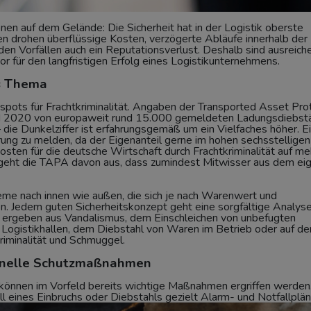
n auf dem Gelände: Die Sicherheit hat in der Logistik oberste
 drohen überflüssige Kosten, verzögerte Abläufe innerhalb der
en Vorfällen auch ein Reputationsverlust. Deshalb sind ausreic
 für den langfristigen Erfolg eines Logistikunternehmens.
es Thema
tspots für Frachtkriminalität. Angaben der Transported Asset Pro
nd 2020 von europaweit rund 15.000 gemeldeten Ladungsdiebst
– die Dunkelziffer ist erfahrungsgemäß um ein Vielfaches höher. E
ung zu melden, da der Eigenanteil gerne im hohen sechsstelligen
osten für die deutsche Wirtschaft durch Frachtkriminalität auf me
te geht die TAPA davon aus, dass zumindest Mitwisser aus dem ei
eme nach innen wie außen, die sich je nach Warenwert und
n. Jedem guten Sicherheitskonzept geht eine sorgfältige Analys
ch ergeben aus Vandalismus, dem Einschleichen von unbefugten
 Logistikhallen, dem Diebstahl von Waren im Betrieb oder auf d
riminalität und Schmuggel.
sonelle Schutzmaßnahmen
 können im Vorfeld bereits wichtige Maßnahmen ergriffen werden
l eines Einbruchs oder Diebstahls gezielt Alarm- und Notfallplän
kriminalität ein kritischer Punkt. Bei enger Taktung der Lieferun