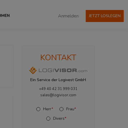
HMEN
Anmelden
JETZT LOSLEGEN
KONTAKT
Ein Service der Logivest GmbH
+49 40 42 31 999 031
sales@logivisor.com
Herr
*
Frau
*
Divers
*