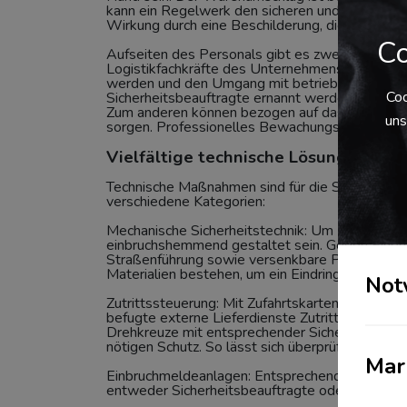
kann ein Regelwerk den sicheren und geordnete
Wirkung durch eine Beschilderung, die auf vorha
Co
Aufseiten des Personals gibt es zwei Ansatzpu
Logistikfachkräfte des Unternehmens. Sie könne
werden und den Umgang mit betriebsfremden Pe
Coo
Sicherheitsbeauftragte ernannt werden, die als 
Zum anderen können bezogen auf das Personal a
uns
sorgen. Professionelles Bewachungspersonal ka
Vielfältige technische Lösungen mind
Technische Maßnahmen sind für die Sicherheit inn
verschiedene Kategorien:
Mechanische Sicherheitstechnik: Um Unbefugten
einbruchshemmend gestaltet sein. Gegen Einbru
Straßenführung sowie versenkbare Poller. Gebä
Materialien bestehen, um ein Eindringen zu abz
Not
Zutrittssteuerung: Mit Zufahrtskarten, Ladungs
befugte externe Lieferdienste Zutritt auf das G
Drehkreuze mit entsprechender Sicherung, eige
nötigen Schutz. So lässt sich überprüfen, welc
Mar
Einbruchmeldeanlagen: Entsprechend des zuvor 
entweder Sicherheitsbeauftragte oder direkt die 