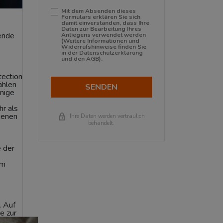
Mit dem Absenden dieses
Formulars erklären Sie sich
damit einverstanden, dass Ihre
Daten zur Bearbeitung Ihres
hende
Anliegens verwendet werden
(Weitere Informationen und
Widerrufshinweise finden Sie
in der
Datenschutzerklärung
und den
AGB
).
tection
ählen
SENDEN
inige
hr als
genen
Ihre Daten werden vertraulich
behandelt.
e der
em
. Auf
e zur
gen