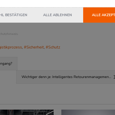
löster Sicherheitsalarm verifiziert werden, eventuelle Straftate
ie Täter zu identifizieren. Wichtig ist es, bei einer Videoüberwa
 da personenbezogene Daten erhoben werden.
L BESTÄTIGEN
ALLE ABLEHNEN
ALLE AKZEP
chutzhinweis.
gistikprozess
Sicherheit
Schutz
ingang?
Wichtiger denn je: Intelligentes Retourenmanagemen...