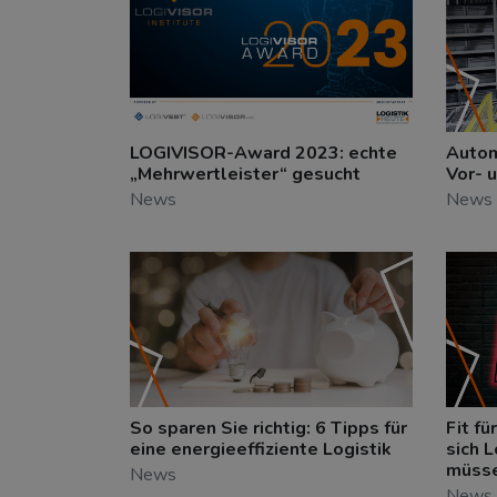
LOGIVISOR-Award 2023: echte
Autom
„Mehrwertleister“ gesucht
Vor- 
News
News
So sparen Sie richtig: 6 Tipps für
Fit fü
eine energieeffiziente Logistik
sich L
müss
News
News