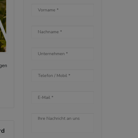
agen
rd