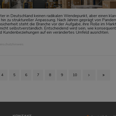
ster in Deutschland keinen radikalen Wendepunkt, aber einen klar
hin zu struktureller Anpassung. Nach Jahren geprägt von Pandem
cherheit steht die Branche vor der Aufgabe, ihre Rolle im Mark
 nicht selbstverständlich. Entscheidend wird sein, wie konsequent
nd Kundenbeziehungen auf ein verändertes Umfeld ausrichten.
tenschutzhinweis.
4
5
6
7
8
9
10
Next Page
Last Pag