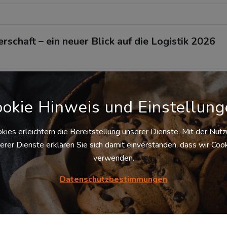
schaft – ein neuer Blick auf die Logistik 2026
okie Hinweis und Einstellun
kies erleichtern die Bereitstellung unserer Dienste. Mit der Nut
erer Dienste erklären Sie sich damit einverstanden, dass wir Coo
verwenden.
Datenschutzbestimmungen
ahren stark auf strukturierte Ausschreibungsverfahren gesetzt.
tungsmatrizen und formal klar definierte Entscheidungsprozesse
rkeit ermöglichen. Dieses Modell war sinnvoll, insbesondere in
ierung und Effizienzdenken geprägt war.