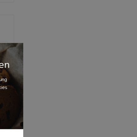
gen
zung
kies