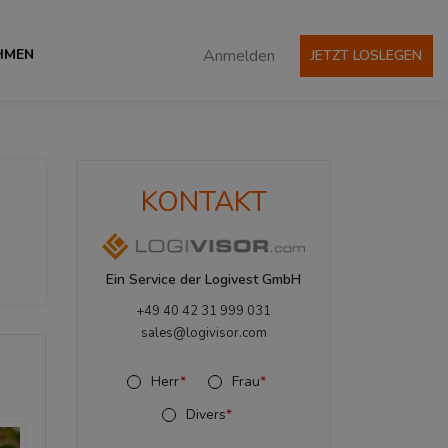
HMEN
Anmelden
JETZT LOSLEGEN
KONTAKT
Ein Service der Logivest GmbH
+49 40 42 31 999 031
sales@logivisor.com
Herr
*
Frau
*
Divers
*