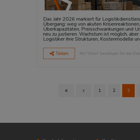
Das Jahr 2026 markiert für Logistikdienstlei
Übergang: weg von akuten Krisenreaktionen, 
Überkapazitäten, Preisschwankungen und Unsi
neu zu justieren. Wachstum ist möglich, aber
Logistiker ihre Strukturen, Kostenmodelle u
Teilen
Mit "Teilen" bestätigen Sie den Da
1
2
3
First Page
Previous Page