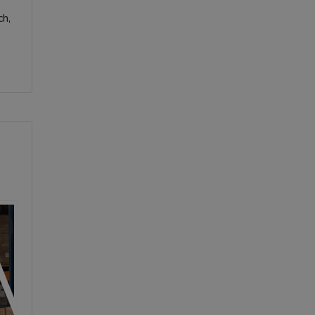
e
ch,