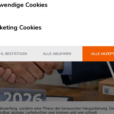
tenschutzhinweis.
wendige Cookies
keting Cookies
Kostendruck, Resilienz und strategischer
L BESTÄTIGEN
ALLE ABLEHNEN
ALLE AKZEP
 Neuanfang, sondern eine Phase der bewussten Neujustierung. Di
dbar globale Lieferketten sein können und wie schnell