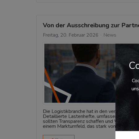
Von der Ausschreibung zur Partner
Freitag, 20. Februar 2026
News
Co
Coo
uns
Die Logistikbranche hat in den vergangenen J
Detaillierte Lastenhefte, umfassende Bewer
sollten Transparenz schaffen und Vergleichba
einem Marktumfeld, das stark von Preisoptim