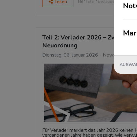
Teilen
Mit "Teilen" bestätigen Sie den Da
Not
Mar
Teil 2: Verlader 2026 – Zwischen 
Neuordnung
Dienstag, 06. Januar 2026
News
AUSWAH
Für Verlader markiert das Jahr 2026 keinen
vergangenen Jahre haben gezeigt, wie verwun