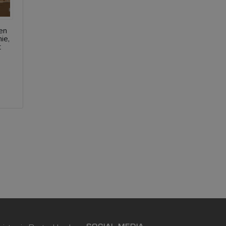
en
ie,
t
e