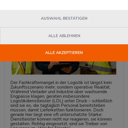
Montag, 05. Mai 2025
News
AUSWAHL BESTÄTIGEN
ALLE ABLEHNEN
ALLE AKZEPTIEREN
Der Fachkräftemangel in der Logistik ist längst kein
Zukunftsszenario mehr, sondern operative Realität.
Während Verlader und Industrie über wachsende
Engpässe klagen, geraten insbesondere
Logistikdienstleister (LDL) unter Druck – schließlich
sind sie es, die tagtäglich Personal bereitstellen
müssen, damit Lieferketten funktionieren. Doch
gerade hier liegt eine oft unterschätzte Stärke:
Dienstleister können nicht nur reagieren, sie können
gestalten. Richtig eingesetzt, sind sie Treiber von