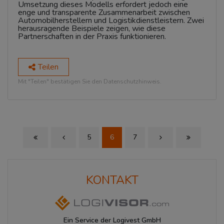
Umsetzung dieses Modells erfordert jedoch eine
enge und transparente Zusammenarbeit zwischen
Automobilherstellern und Logistikdienstleistern. Zwei
herausragende Beispiele zeigen, wie diese
Partnerschaften in der Praxis funktionieren.
Teilen
Mit "Teilen" bestätigen Sie den Datenschutzhinweis.
5
6
7
First Page
Previous Page
Next Page
Last Page
KONTAKT
Ein Service der Logivest GmbH