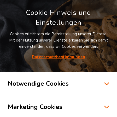
Cookie Hinweis und
Einstellungen
Cookies erleichtern die Bereitstellung unserer Dienste.
Mit der Nutzung unserer Dienste erklären Sie sich damit
einverstanden, dass wir Cookies verwenden.
Datenschutzbestimmungen
Suche
Notwendige Cookies
Personalmangel in der Logistik: Warum
Marketing Cookies
Dienstleister Teil der Lösung sind –
nicht Teil des Problems