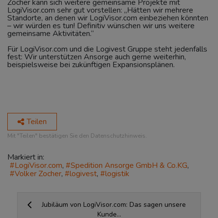
Zocher kann sich weitere gemeinsame Projekte mit
LogiVisor.com sehr gut vorstellen: „Hätten wir mehrere
Standorte, an denen wir LogiVisor.com einbeziehen könnten
– wir würden es tun! Definitiv wünschen wir uns weitere
gemeinsame Aktivitäten.“
Für LogiVisor.com und die Logivest Gruppe steht jedenfalls
fest: Wir unterstützen Ansorge auch gerne weiterhin,
beispielsweise bei zukünftigen Expansionsplänen.
Teilen
Mit "Teilen" bestätigen Sie den Datenschutzhinweis.
Markiert in:
LogiVisor.com
Spedition Ansorge GmbH & Co.KG
Volker Zocher
logivest
logistik
Jubiläum von LogiVisor.com: Das sagen unsere
Kunde...