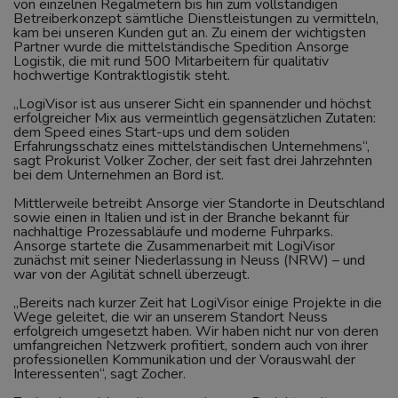
von einzelnen Regalmetern bis hin zum vollständigen
Betreiberkonzept sämtliche Dienstleistungen zu vermitteln,
kam bei unseren Kunden gut an. Zu einem der wichtigsten
Partner wurde die mittelständische Spedition Ansorge
Logistik, die mit rund 500 Mitarbeitern für qualitativ
hochwertige Kontraktlogistik steht.
„LogiVisor ist aus unserer Sicht ein spannender und höchst
erfolgreicher Mix aus vermeintlich gegensätzlichen Zutaten:
dem Speed eines Start-ups und dem soliden
Erfahrungsschatz eines mittelständischen Unternehmens“,
sagt Prokurist Volker Zocher, der seit fast drei Jahrzehnten
bei dem Unternehmen an Bord ist.
Mittlerweile betreibt Ansorge vier Standorte in Deutschland
sowie einen in Italien und ist in der Branche bekannt für
nachhaltige Prozessabläufe und moderne Fuhrparks.
Ansorge startete die Zusammenarbeit mit LogiVisor
zunächst mit seiner Niederlassung in Neuss (NRW) – und
war von der Agilität schnell überzeugt.
„Bereits nach kurzer Zeit hat LogiVisor einige Projekte in die
Wege geleitet, die wir an unserem Standort Neuss
erfolgreich umgesetzt haben. Wir haben nicht nur von deren
umfangreichen Netzwerk profitiert, sondern auch von ihrer
professionellen Kommunikation und der Vorauswahl der
Interessenten“, sagt Zocher.