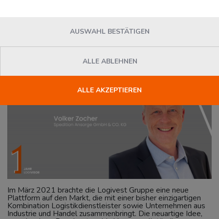
Spedition Ansorge GmbH &
Co.KG
AUSWAHL BESTÄTIGEN
News
Logivisor.com
Dienstag, 08. März 2022
ALLE ABLEHNEN
ALLE AKZEPTIEREN
Im März 2021 brachte die Logivest Gruppe eine neue
Plattform auf den Markt, die mit einer bisher einzigartigen
Kombination Logistikdienstleister sowie Unternehmen aus
Industrie und Handel zusammenbringt. Die neuartige Idee,