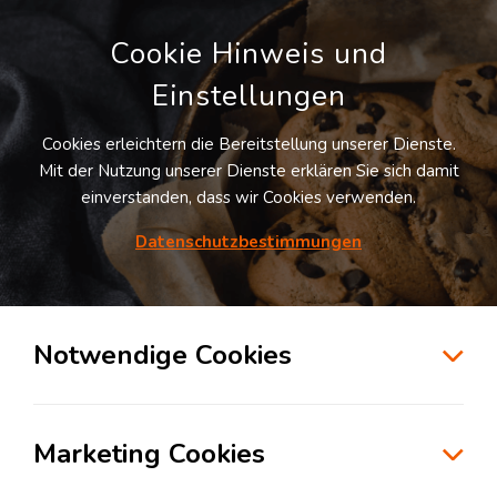
Cookie Hinweis und
Einstellungen
Cookies erleichtern die Bereitstellung unserer Dienste.
Mit der Nutzung unserer Dienste erklären Sie sich damit
einverstanden, dass wir Cookies verwenden.
Datenschutzbestimmungen
Suche
Notwendige Cookies
Jubiläum von LogiVisor.com:
Das sagen unsere Kunden –
Marketing Cookies
Volker Zocher von der